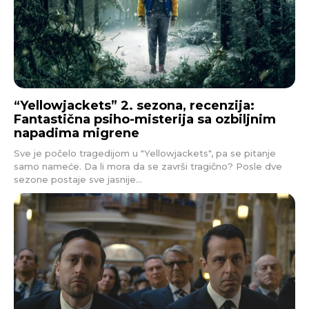
“Yellowjackets” 2. sezona, recenzija:
Fantastična psiho-misterija sa ozbiljnim
napadima migrene
Sve je počelo tragedijom u "Yellowjackets", pa se pitanje
samo nameće. Da li mora da se završi tragično? Posle dve
sezone postaje sve jasnije...