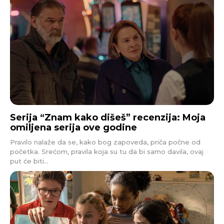
Serija “Znam kako dišeš” recenzija: Moja
omiljena serija ove godine
Pravilo nalaže da se, kako bog zapoveda, priča počne od
početka. Srećom, pravila koja su tu da bi samo davila, ovaj
put će biti...