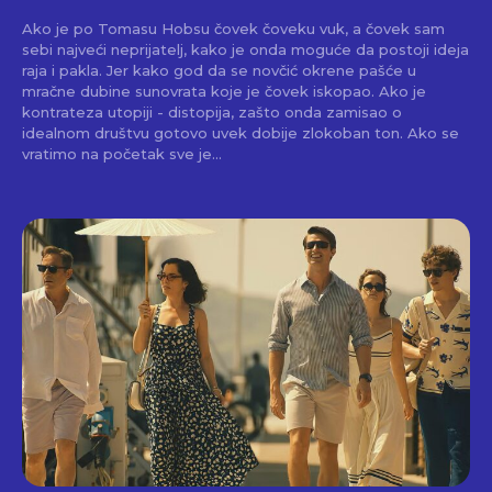
Ako je po Tomasu Hobsu čovek čoveku vuk, a čovek sam
sebi najveći neprijatelj, kako je onda moguće da postoji ideja
raja i pakla. Jer kako god da se novčić okrene pašće u
mračne dubine sunovrata koje je čovek iskopao. Ako je
kontrateza utopiji - distopija, zašto onda zamisao o
idealnom društvu gotovo uvek dobije zlokoban ton. Ako se
vratimo na početak sve je...