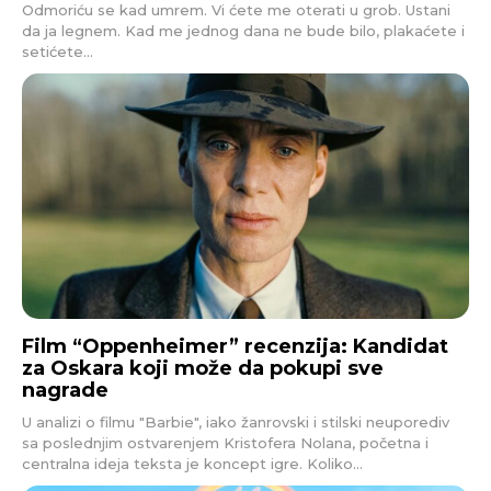
Odmoriću se kad umrem. Vi ćete me oterati u grob. Ustani
da ja legnem. Kad me jednog dana ne bude bilo, plakaćete i
setićete...
Film “Oppenheimer” recenzija: Kandidat
za Oskara koji može da pokupi sve
nagrade
U analizi o filmu "Barbie", iako žanrovski i stilski neuporediv
sa poslednjim ostvarenjem Kristofera Nolana, početna i
centralna ideja teksta je koncept igre. Koliko...