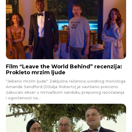
Film “Leave the World Behind” recenzija:
Prokleto mrzim ljude
"Jebeno mrzim ljude". Zaključna rečenica uvodnog monologa
Amande Sendford (Džulija Roberts) je savršeno precizno
zakucani ekser u mrtvačkom sanduku prepunog razočaranja
i ogorčenosti na...