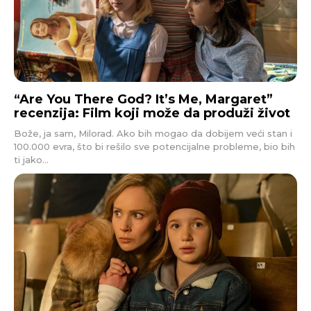
“Are You There God? It’s Me, Margaret”
recenzija: Film koji može da produži život
Bože, ja sam, Milorad. Ako bih mogao da dobijem veći stan i
100.000 evra, što bi rešilo sve potencijalne probleme, bio bih
ti jako...