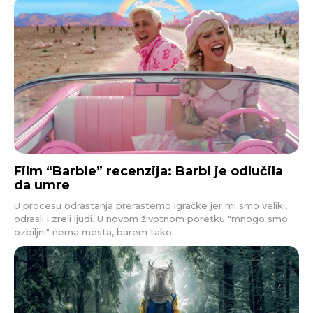
Film “Barbie” recenzija: Barbi je odlučila
da umre
U procesu odrastanja prerastemo igračke jer mi smo veliki,
odrasli i zreli ljudi. U novom životnom poretku "mnogo smo
ozbiljni" nema mesta, barem tako...