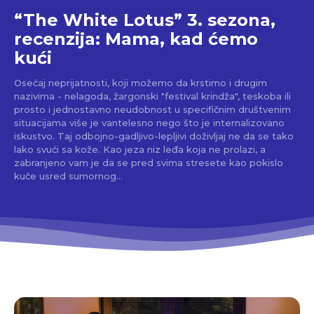
“The White Lotus” 3. sezona,
recenzija: Mama, kad ćemo
kući
Osećaj neprijatnosti, koji možemo da krstimo i drugim
nazivima - nelagoda, žargonski "festival krindža", teskoba ili
prosto i jednostavno neudobnost u specifičnim društvenim
situacijama više je vantelesno nego što je internalizovano
iskustvo. Taj odbojno-gadljivo-lepljivi doživljaj ne da se tako
lako svući sa kože. Kao jeza niz leđa koja ne prolazi, a
zabranjeno vam je da se pred svima stresete kao pokislo
kuče usred sumornog...