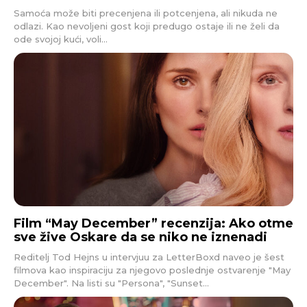
Samoća može biti precenjena ili potcenjena, ali nikuda ne
odlazi. Kao nevoljeni gost koji predugo ostaje ili ne želi da
ode svojoj kući, voli...
Film “May December” recenzija: Ako otme
sve žive Oskare da se niko ne iznenadi
Reditelj Tod Hejns u intervjuu za LetterBoxd naveo je šest
filmova kao inspiraciju za njegovo poslednje ostvarenje "May
December". Na listi su "Persona", "Sunset...