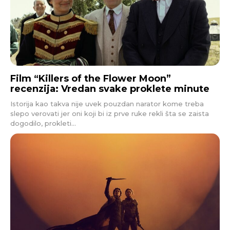
Film “Killers of the Flower Moon”
recenzija: Vredan svake proklete minute
Istorija kao takva nije uvek pouzdan narator kome treba
slepo verovati jer oni koji bi iz prve ruke rekli šta se zaista
dogodilo, prokleti...