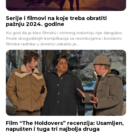
Serije i filmovi na koje treba obratiti
pažnju 2024. godine
Ko god da je kleo filmsku i striming industriju nije dangubio.
Posle dvogodišnjih komplikacija sa restrikcijama i kovidom,
filmske radnike u Americi zakačio je...
Film “The Holdovers” recenzija: Usamljen,
napušten i tuga tri najbolja druga