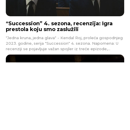
“Succession” 4. sezona, recenzija: Igra
prestola koju smo zaslužili
"Jedna kruna, jedna glava" - Kendal Roj, proleća gospodnjeg
2023. godine, serija "Succession" 4. sezona. Napomena: U
recenziji se pojavljuje važan spojler iz treće epizode,...
“Speak No Evil” recenzija: Film koji mi je