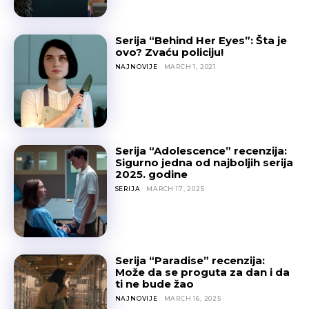
Serija “Behind Her Eyes”: Šta je
ovo? Zvaću policiju!
NAJNOVIJE
MARCH 1, 2021
Serija “Adolescence” recenzija:
Sigurno jedna od najboljih serija
2025. godine
SERIJA
MARCH 17, 2025
Serija “Paradise” recenzija:
Može da se proguta za dan i da
ti ne bude žao
NAJNOVIJE
MARCH 16, 2025