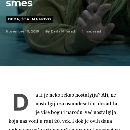
smeš
DEDA, ŠTA IMA NOVO
November 10, 2019
1
min. read
By
Deda Milorad
D
a li je neko rekao nostalgija? Ali, ne
nostalgija za osamdesetim, dosadila
je više bogu i narodu, već nostalgija
koja nas vodi u rani 20. vek. I dok je ovih dana
jedan deo našeg stanovništva prvi put upoznat sa