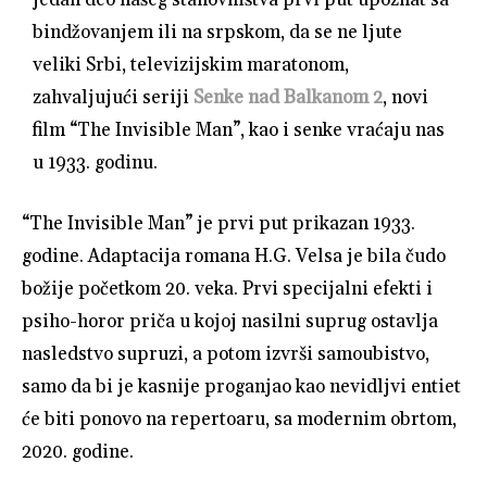
bindžovanjem ili na srpskom, da se ne ljute
veliki Srbi, televizijskim maratonom,
zahvaljujući seriji
Senke nad Balkanom 2
, novi
film “The Invisible Man”, kao i senke vraćaju nas
u 1933. godinu.
“The Invisible Man” je prvi put prikazan 1933.
godine. Adaptacija romana H.G. Velsa je bila čudo
božije početkom 20. veka. Prvi specijalni efekti i
psiho-horor priča u kojoj nasilni suprug ostavlja
nasledstvo supruzi, a potom izvrši samoubistvo,
samo da bi je kasnije proganjao kao nevidljvi entiet
će biti ponovo na repertoaru, sa modernim obrtom,
2020. godine.