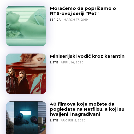
Moraćemo da popričamo o
RTS-ovoj seriji “Pet”
SERIJA
MARCH 17, 2019
Miniserijski vodič kroz karantin
LISTE
APRIL 14, 2020
40 filmova koje možete da
pogledate na Netflixu, a koji su
hvaljeni i nagrađivani
LISTE
AUGUST 5, 2020