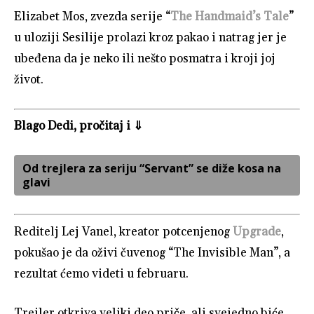
Elizabet Mos, zvezda serije “
The Handmaid’s Tale
”
u uloziji Sesilije prolazi kroz pakao i natrag jer je
ubeđena da je neko ili nešto posmatra i kroji joj
život.
Blago Dedi, pročitaj i ⇓
Od trejlera za seriju “Servant” se diže kosa na
glavi
Reditelj Lej Vanel, kreator potcenjenog
Upgrade
,
pokušao je da oživi čuvenog “The Invisible Man”, a
rezultat ćemo videti u februaru.
Trejler otkriva veliki deo priče, ali svejedno biće