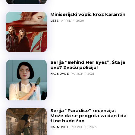
Miniserijski vodič kroz karantin
LISTE
APRIL 14, 2020
Serija “Behind Her Eyes”: Šta je
ovo? Zvaću policiju!
NAJNOVIJE
MARCH 1, 2021
Serija “Paradise” recenzija:
Može da se proguta za dan i da
ti ne bude žao
NAJNOVIJE
MARCH 16, 2025