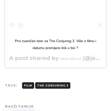
Prvi zvaničan tizer za The Conjuring 3. Više o filmu i
datumu premijere link u bio ?
A post shared by
(@jasamdedamilorad) on
Deda Milorad
TAGS:
FILM
THE CONJURING 3
NAJČITANIJE