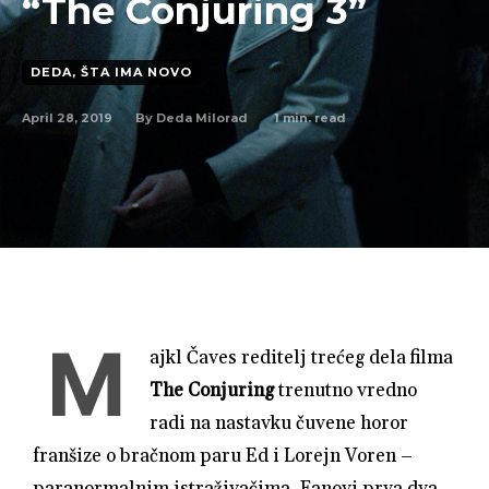
“The Conjuring 3”
DEDA, ŠTA IMA NOVO
April 28, 2019
1
min. read
By
Deda Milorad
M
ajkl Čaves reditelj trećeg dela filma
The Conjuring
trenutno vredno
radi na nastavku čuvene horor
franšize o bračnom paru Ed i Lorejn Voren –
paranormalnim istraživačima. Fanovi prva dva