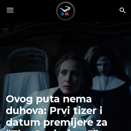
Ovog puta nema
duhova: Prvi tizer i
datum premijere za