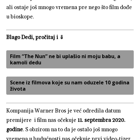
ali ostaje još mnogo vremena pre nego što film dođe
u bioskope.
Blago Dedi, pročitaj i ⇓
Film “The Nun” ne bi uplašio ni moju babu, a
kamoli dedu
Scene iz filmova koje su nam oduzele 10 godina
života
Kompanija Warner Bros je već odredila datum
premijere i film nas očekuje
11. septembra 2020.
godine
. S obzirom na to da je ostalo još mnogo
vremena u budućnosti nas očekuje prvi video-tizer,