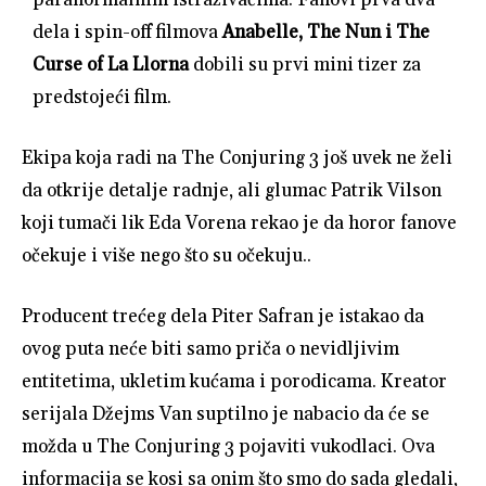
dela i spin-off filmova
Anabelle, The Nun i The
Curse of La Llorna
dobili su prvi mini tizer za
predstojeći film.
Ekipa koja radi na The Conjuring 3 još uvek ne želi
da otkrije detalje radnje, ali glumac Patrik Vilson
koji tumači lik Eda Vorena rekao je da horor fanove
očekuje i više nego što su očekuju..
Producent trećeg dela Piter Safran je istakao da
ovog puta neće biti samo priča o nevidljivim
entitetima, ukletim kućama i porodicama. Kreator
serijala Džejms Van suptilno je nabacio da će se
možda u The Conjuring 3 pojaviti vukodlaci. Ova
informacija se kosi sa onim što smo do sada gledali,