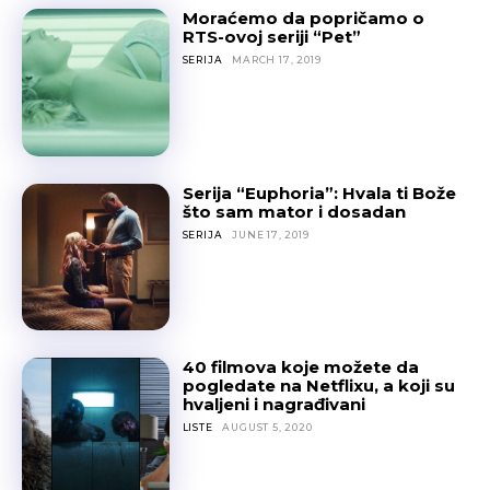
Moraćemo da popričamo o
RTS-ovoj seriji “Pet”
SERIJA
MARCH 17, 2019
Serija “Euphoria”: Hvala ti Bože
što sam mator i dosadan
SERIJA
JUNE 17, 2019
40 filmova koje možete da
pogledate na Netflixu, a koji su
hvaljeni i nagrađivani
LISTE
AUGUST 5, 2020