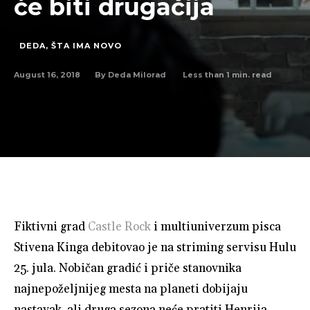
će biti drugačija
DEDA, ŠTA IMA NOVO
August 16, 2018
Less than 1
min. read
By
Deda Milorad
Fiktivni grad
Castle Rock
i multiuniverzum pisca
Stivena Kinga debitovao je na striming servisu Hulu
25. jula. Nobičan gradić i priče stanovnika
najnepoželjnijeg mesta na planeti dobijaju
nastavak, ali druga sezona neće pratiti Henrija