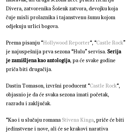
Divera, zatvorenika Šošenk zatvora, devojku koja
čuje misli prolaznika i tajanstvenu šumu kojom
odjekuju urlici bogova.
Prema pisanju “
Hollywood Reporter
“, “
Castle Rock
”
je najuspešnija prva sezona “Hulu” servisa.
Serija
je zamišljena kao antologija
, pa će svake godine
priča biti drugačija.
Dastin Tomason, izvršni producent “
Castle Rock
“,
objasnio je da će svaka sezona imati početak,
razradu i zaključak.
“Kao i u slučaju romana
Stivena Kinga
, priče će biti
jedinstvene i nove, ali će se krakovi narativa