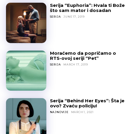
Serija “Euphoria”: Hvala ti Bože
što sam mator i dosadan
SERIJA
JUNE 17, 2019
Moraćemo da popričamo o
RTS-ovoj seriji “Pet”
SERIJA
MARCH 17, 2019
Serija “Behind Her Eyes”: Šta je
ovo? Zvaću policiju!
NAJNOVIJE
MARCH 1, 2021