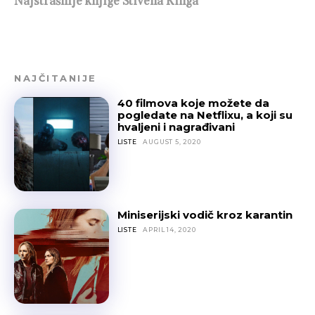
Najstrašnije knjige Stivena Kinga
NAJČITANIJE
40 filmova koje možete da
pogledate na Netflixu, a koji su
hvaljeni i nagrađivani
LISTE
AUGUST 5, 2020
Miniserijski vodič kroz karantin
LISTE
APRIL 14, 2020