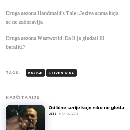
Druga sezona Handmaid’s Tale: Jeziva scena koja
se ne zaboravlja
Druga sezona Westworld: Da li je gledati ili
bataliti?
TAGS:
KNJIGE
STIVEN KING
NAJČITANIJE
Odlične serije koje niko ne gleda
LISTE
MAY 20, 2018