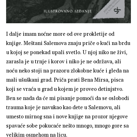
I dalje imam noćne more od ove prokletije od
knjige. Meštani Salemova znaju priče o kući na brdu
u kojoj se ponekad upali svetlo. U njoj niko ne živi,
zarasla je u trnje i korov i niko je ne održava, ali
noću neko stoji na prazoru zlokobne kuće i gleda na
mali ušuškani grad. Priča prati Bena Mirsa, pisca
koji se vraća u grad u kojem je proveo detinjstvo.
Ben se nada da će mi pisanje pomoći da se oslobodi
trauma koje je navukao kao dete u Salemovu, ali
umesto mirnog sna i nove knjige na prozor njegove
spavaće sobe pokucaće nešto mnogo, mnogo gore sa
velikim osmehom na licu.