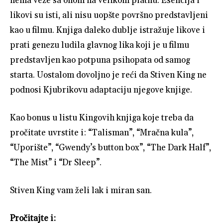
nema veze sa onom na velikom platnu. Esencija i
likovi su isti, ali nisu uopšte površno predstavljeni
kao u filmu. Knjiga daleko dublje istražuje likove i
prati genezu ludila glavnog lika koji je u filmu
predstavljen kao potpuna psihopata od samog
starta. Uostalom dovoljno je reći da Stiven King ne
podnosi Kjubrikovu adaptaciju njegove knjige.
Kao bonus u listu Kingovih knjiga koje treba da
pročitate uvrstite i: “Talisman”, “Mračna kula”,
“Uporište”, “Gwendy’s button box”, “The Dark Half”,
“The Mist” i “Dr Sleep”.
Stiven King vam želi lak i miran san.
Pročitajte i: