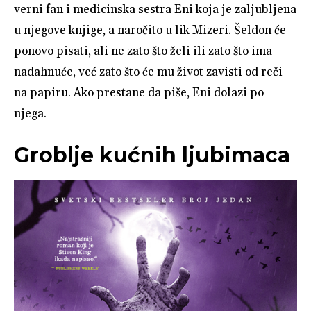
verni fan i medicinska sestra Eni koja je zaljubljena
u njegove knjige, a naročito u lik Mizeri. Šeldon će
ponovo pisati, ali ne zato što želi ili zato što ima
nadahnuće, već zato što će mu život zavisti od reči
na papiru. Ako prestane da piše, Eni dolazi po
njega.
Groblje kućnih ljubimaca