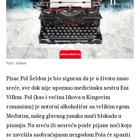
Foto: Vulkan
Pisac Pol Šeldon je bio siguran da je u životu imao
sreće, sve dok nije upoznao medicinsku sestru Eni
Vilkns. Pol (kao i većina likova u Kingovim
romanima) je notorni alkoholičar sa velikim egom.
Međutim, našeg glavnog junaka muči blokada u
pisanju. Na sreću ili nesreću posle pijane noći koja
se završila saobraćajnom nezgodom Pola će spasiti