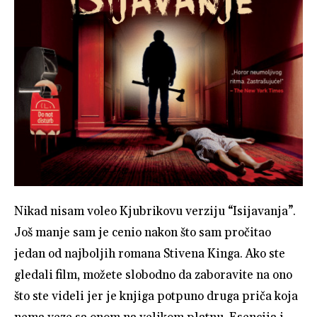
Nikad nisam voleo Kjubrikovu verziju “Isijavanja”.
Još manje sam je cenio nakon što sam pročitao
jedan od najboljih romana Stivena Kinga. Ako ste
gledali film, možete slobodno da zaboravite na ono
što ste videli jer je knjiga potpuno druga priča koja