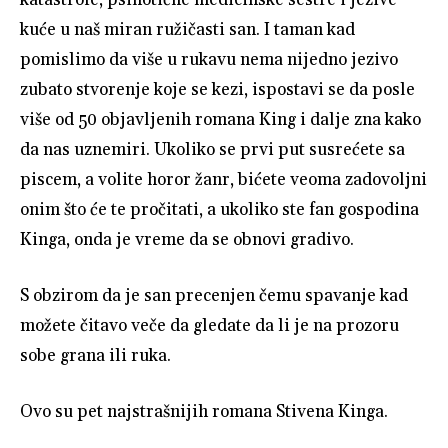
kuće u naš miran ružičasti san. I taman kad
pomislimo da više u rukavu nema nijedno jezivo
zubato stvorenje koje se kezi, ispostavi se da posle
više od 50 objavljenih romana King i dalje zna kako
da nas uznemiri. Ukoliko se prvi put susrećete sa
piscem, a volite horor žanr, bićete veoma zadovoljni
onim što će te pročitati, a ukoliko ste fan gospodina
Kinga, onda je vreme da se obnovi gradivo.
S obzirom da je san precenjen čemu spavanje kad
možete čitavo veče da gledate da li je na prozoru
sobe grana ili ruka.
Ovo su pet najstrašnijih romana Stivena Kinga.