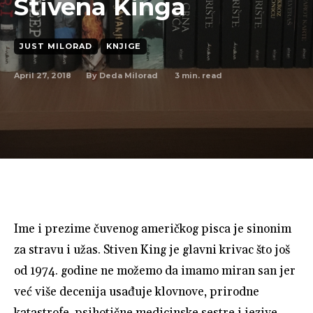
Stivena Kinga
JUST MILORAD
KNJIGE
April 27, 2018
3
min. read
By
Deda Milorad
Ime i prezime čuvenog američkog pisca je sinonim
za stravu i užas. Stiven King je glavni krivac što još
od 1974. godine ne možemo da imamo miran san jer
već više decenija usađuje klovnove, prirodne
katastrofe, psihotične medicinske sestre i jezive