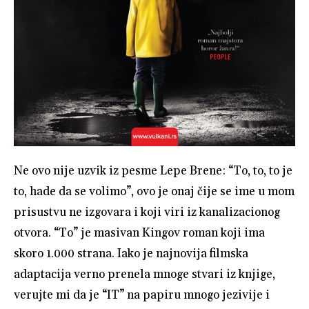
Ne ovo nije uzvik iz pesme Lepe Brene: “To, to, to je
to, hade da se volimo”, ovo je onaj čije se ime u mom
prisustvu ne izgovara i koji viri iz kanalizacionog
otvora. “To” je masivan Kingov roman koji ima
skoro 1.000 strana. Iako je najnovija filmska
adaptacija verno prenela mnoge stvari iz knjige,
verujte mi da je “IT” na papiru mnogo jezivije i