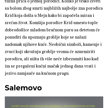
tužna priča o jednoj porodici. Koliko je teško živeti
sa bolom zbog smrti najbližih najbolje zna porodica
Krid koja došla u Mejn kako bi započela miran i
srećan život. Komšija porodice Krid umesto tople
dobrodošlice mladom bračnom paru sa detetom će
ponuditi da upoznaju groblje koje se nalazi
nadomak njihove kuće. Neobični simboli, kamenje i
zvuci koji okružuju groblje veoma će uznemiriti
porodicu, ali ništa ih više neće izbezumiti kao kad
im se pregaženi kućni mačak jednog dana vrati i
jezivo zamjauče na kućnom pragu.
Salemovo