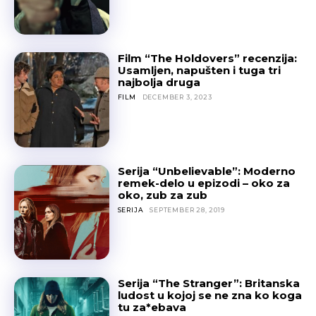
Film “The Holdovers” recenzija:
Usamljen, napušten i tuga tri
najbolja druga
FILM
DECEMBER 3, 2023
Serija “Unbelievable”: Moderno
remek-delo u epizodi – oko za
oko, zub za zub
SERIJA
SEPTEMBER 28, 2019
Serija “The Stranger”: Britanska
ludost u kojoj se ne zna ko koga
tu za*ebava