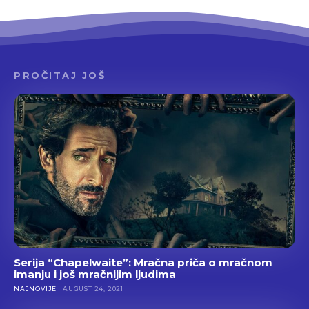
PROČITAJ JOŠ
Serija “Chapelwaite”: Mračna priča o mračnom
imanju i još mračnijim ljudima
NAJNOVIJE
AUGUST 24, 2021