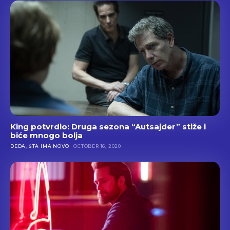
King potvrdio: Druga sezona “Autsajder” stiže i
biće mnogo bolja
DEDA, ŠTA IMA NOVO
OCTOBER 16, 2020