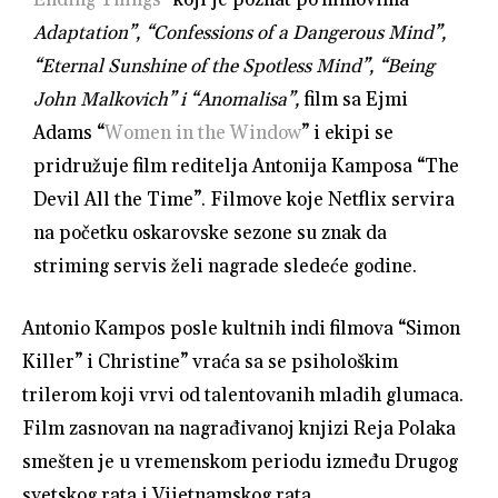
Adaptation”, “Confessions of a Dangerous Mind”,
“Eternal Sunshine of the Spotless Mind”, “Being
John Malkovich” i “Anomalisa”,
film sa Ejmi
Adams “
Women in the Window
” i ekipi se
pridružuje film reditelja Antonija Kamposa “The
Devil All the Time”. Filmove koje Netflix servira
na početku oskarovske sezone su znak da
striming servis želi nagrade sledeće godine.
Antonio Kampos posle kultnih indi filmova “Simon
Killer” i Christine” vraća sa se psihološkim
trilerom koji vrvi od talentovanih mladih glumaca.
Film zasnovan na nagrađivanoj knjizi Reja Polaka
smešten je u vremenskom periodu između Drugog
svetskog rata i Vijetnamskog rata.