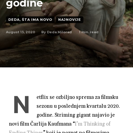
godine
DEDA, ŠTA IMA NOVO
NAJNOVIJE
August 13, 2020
1
min. read
By
Deda Milorad
N
etflix se ozbiljno sprema za filmsku
sezonu u poslednjem kvartalu 2020.
godine. Striming gigant najavio je
novi film Čarlija Kaufmana “
I’m Thinking of
Ending Things
” koji je poznat po filmovima