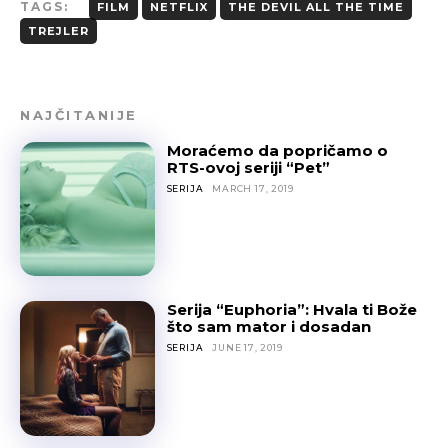
TAGS:
FILM
NETFLIX
THE DEVIL ALL THE TIME
TREJLER
NAJČITANIJE
Moraćemo da popričamo o
RTS-ovoj seriji “Pet”
SERIJA
MARCH 17, 2019
Serija “Euphoria”: Hvala ti Bože
što sam mator i dosadan
SERIJA
JUNE 17, 2019