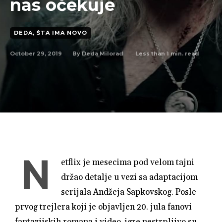
nas očekuje
DEDA, ŠTA IMA NOVO
October 29, 2019
Less than 1
min. read
By
Deda Milorad
N
etflix je mesecima pod velom tajni
držao detalje u vezi sa adaptacijom
serijala Andžeja Sapkovskog. Posle
prvog trejlera koji je objavljen 20. jula fanovi
fantazijskih romana i video-igre nestrpljivo su