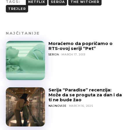
TAGS:
NETFLIX
SERIJA
THE WITCHER
TREJLER
NAJČITANIJE
Moraćemo da popričamo o
RTS-ovoj seriji “Pet”
SERIJA
MARCH 17, 2019
Serija “Paradise” recenzija:
Može da se proguta za dan i da
ti ne bude žao
NAJNOVIJE
MARCH 16, 2025