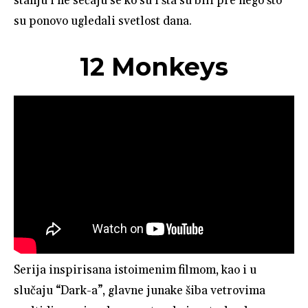
stanju i ne sećaju se ko su i šta su bili pre nego što
su ponovo ugledali svetlost dana.
12 Monkeys
Serija inspirisana istoimenim filmom, kao i u
slučaju “Dark-a”, glavne junake šiba vetrovima