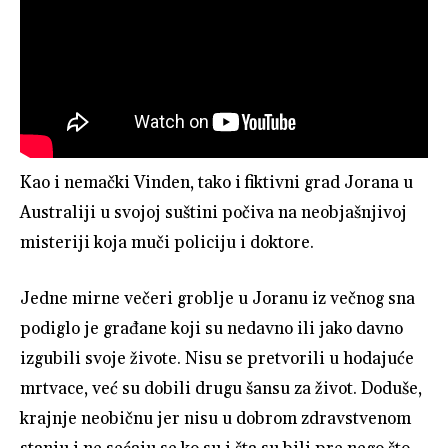
Kao i nemački Vinden, tako i fiktivni grad Jorana u
Australiji u svojoj suštini počiva na neobjašnjivoj
misteriji koja muči policiju i doktore.
Jedne mirne večeri groblje u Joranu iz večnog sna
podiglo je građane koji su nedavno ili jako davno
izgubili svoje živote. Nisu se pretvorili u hodajuće
mrtvace, već su dobili drugu šansu za život. Doduše,
krajnje neobičnu jer nisu u dobrom zdravstvenom