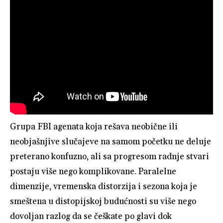
Grupa FBI agenata koja rešava neobične ili
neobjašnjive slučajeve na samom početku ne deluje
preterano konfuzno, ali sa progresom radnje stvari
postaju više nego komplikovane. Paralelne
dimenzije, vremenska distorzija i sezona koja je
smeštena u distopijskoj budućnosti su više nego
dovoljan razlog da se češkate po glavi dok