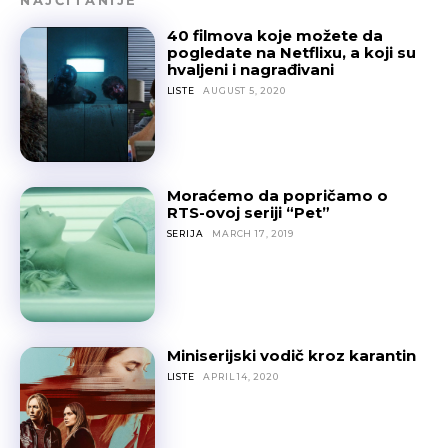
NAJČITANIJE
40 filmova koje možete da
pogledate na Netflixu, a koji su
hvaljeni i nagrađivani
LISTE
AUGUST 5, 2020
Moraćemo da popričamo o
RTS-ovoj seriji “Pet”
SERIJA
MARCH 17, 2019
Miniserijski vodič kroz karantin
LISTE
APRIL 14, 2020