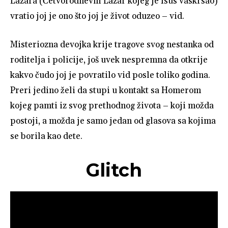
Lazara (Četvorodnevni Lazar kojeg je Isus vaskrsao)
vratio joj je ono što joj je život oduzeo – vid.
Misteriozna devojka krije tragove svog nestanka od
roditelja i policije, još uvek nespremna da otkrije
kakvo čudo joj je povratilo vid posle toliko godina.
Preri jedino želi da stupi u kontakt sa Homerom
kojeg pamti iz svog prethodnog života – koji možda
postoji, a možda je samo jedan od glasova sa kojima
se borila kao dete.
Glitch