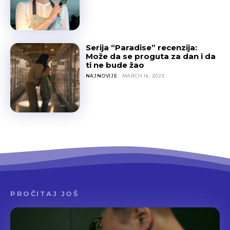
Serija “Paradise” recenzija:
Može da se proguta za dan i da
ti ne bude žao
NAJNOVIJE
MARCH 16, 2025
PROČITAJ JOŠ