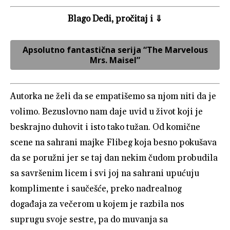
Blago Dedi, pročitaj i ⇓
Apsolutno fantastična serija “The Marvelous
Mrs. Maisel”
Autorka ne želi da se empatišemo sa njom niti da je
volimo. Bezuslovno nam daje uvid u život koji je
beskrajno duhovit i isto tako tužan. Od komične
scene na sahrani majke Flibeg koja besno pokušava
da se poružni jer se taj dan nekim čudom probudila
sa savršenim licem i svi joj na sahrani upućuju
komplimente i saučešće, preko nadrealnog
događaja za večerom u kojem je razbila nos
suprugu svoje sestre, pa do muvanja sa