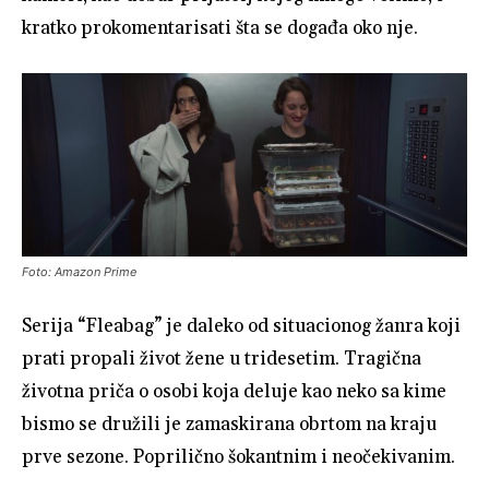
kratko prokomentarisati šta se događa oko nje.
Foto: Amazon Prime
Serija “Fleabag” je daleko od situacionog žanra koji
prati propali život žene u tridesetim. Tragična
životna priča o osobi koja deluje kao neko sa kime
bismo se družili je zamaskirana obrtom na kraju
prve sezone. Poprilično šokantnim i neočekivanim.