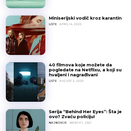
Miniserijski vodič kroz karantin
LISTE
APRIL 14, 2020
40 filmova koje možete da
pogledate na Netflixu, a koji su
hvaljeni i nagrađivani
LISTE
AUGUST 5, 2020
Serija “Behind Her Eyes”: Šta je
ovo? Zvaću policiju!
NAJNOVIJE
MARCH 1, 2021