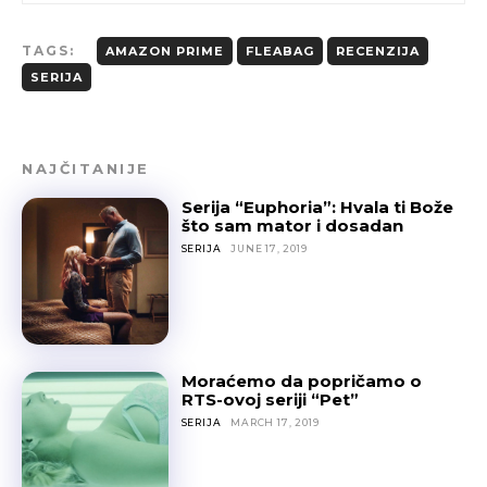
TAGS:
AMAZON PRIME
FLEABAG
RECENZIJA
SERIJA
NAJČITANIJE
Serija “Euphoria”: Hvala ti Bože
što sam mator i dosadan
SERIJA
JUNE 17, 2019
Moraćemo da popričamo o
RTS-ovoj seriji “Pet”
SERIJA
MARCH 17, 2019