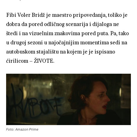
Fibi Voler Bridž je maestro pripovedanja, toliko je
dobra da pored odličnog scenarija i dijaloga ne
štedi i na vizuelnim znakovima pored puta. Pa, tako
u drugoj sezoni u najočajnijim momentima sedi na
autobuskom stajalištu na kojem je je ispisano
ćirilicom – ŽIVOTE.
Foto: Amazon Prime