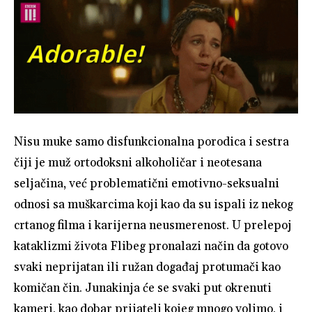
Nisu muke samo disfunkcionalna porodica i sestra
čiji je muž ortodoksni alkoholičar i neotesana
seljačina, već problematični emotivno-seksualni
odnosi sa muškarcima koji kao da su ispali iz nekog
crtanog filma i karijerna neusmerenost. U prelepoj
kataklizmi života Flibeg pronalazi način da gotovo
svaki neprijatan ili ružan događaj protumači kao
komičan čin. Junakinja će se svaki put okrenuti
kameri, kao dobar prijatelj kojeg mnogo volimo, i