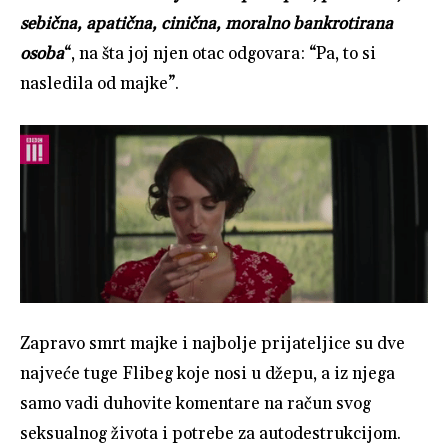
sebična, apatična, cinična, moralno bankrotirana
osoba
“, na šta joj njen otac odgovara: “Pa, to si
nasledila od majke”.
Zapravo smrt majke i najbolje prijateljice su dve
najveće tuge Flibeg koje nosi u džepu, a iz njega
samo vadi duhovite komentare na račun svog
seksualnog života i potrebe za autodestrukcijom.