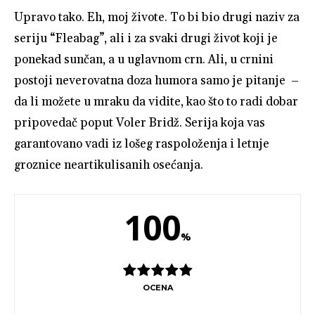
Upravo tako. Eh, moj živote. To bi bio drugi naziv za
seriju “Fleabag”, ali i za svaki drugi život koji je
ponekad sunčan, a u uglavnom crn. Ali, u crnini
postoji neverovatna doza humora samo je pitanje –
da li možete u mraku da vidite, kao što to radi dobar
pripovedač poput Voler Bridž. Serija koja vas
garantovano vadi iz lošeg raspoloženja i letnje
groznice neartikulisanih osećanja.
100
%
OCENA