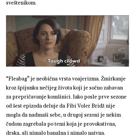
sveštenikom.
“Fleabag” je neobična vrsta voajerizma. Žmirkanje
kroz špijunku nečijeg života koji je sočno zabavan
za prepričavanje komšinici. Iako posle prve sezone
od šest epizoda deluje da Fibi Voler Bridž nije
mogla da nadmaši sebe, u drugoj sezoni je nekim
čudom zagrebala po temi koja je provokativna,
drska, ali nimalo banalna i nimalo naivna.