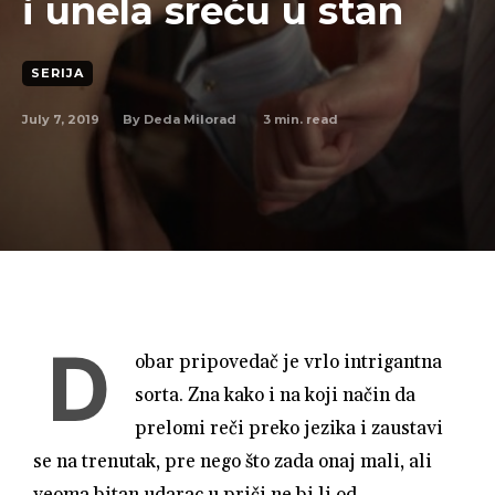
i unela sreću u stan
SERIJA
July 7, 2019
3
min. read
By
Deda Milorad
D
obar pripovedač je vrlo intrigantna
sorta. Zna kako i na koji način da
prelomi reči preko jezika i zaustavi
se na trenutak, pre nego što zada onaj mali, ali
veoma bitan udarac u priči ne bi li od