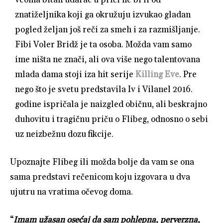
znatiželjnika koji ga okružuju izvukao gladan
pogled željan još reči za smeh i za razmišljanje.
Fibi Voler Bridž je ta osoba. Možda vam samo
ime ništa ne znači, ali ova više nego talentovana
mlada dama stoji iza hit serije
Killing Eve
. Pre
nego što je svetu predstavila Iv i Vilanel 2016.
godine ispričala je naizgled običnu, ali beskrajno
duhovitu i tragičnu priču o Flibeg, odnosno o sebi
uz neizbežnu dozu fikcije.
Upoznajte Flibeg ili možda bolje da vam se ona
sama predstavi rečenicom koju izgovara u dva
ujutru na vratima očevog doma.
“
Imam užasan osećaj da sam pohlepna, perverzna,