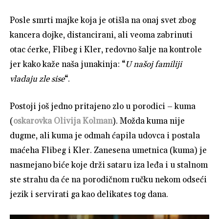
Posle smrti majke koja je otišla na onaj svet zbog
kancera dojke, distancirani, ali veoma zabrinuti
otac ćerke, Flibeg i Kler, redovno šalje na kontrole
jer kako kaže naša junakinja: “
U našoj familiji
vladaju zle sise
“.
Postoji još jedno pritajeno zlo u porodici – kuma
(
oskarovka Olivija Kolman
). Možda kuma nije
dugme, ali kuma je odmah ćapila udovca i postala
maćeha Flibeg i Kler. Zanesena umetnica (kuma) je
nasmejano biće koje drži sataru iza leđa i u stalnom
ste strahu da će na porodičnom ručku nekom odseći
jezik i servirati ga kao delikates tog dana.