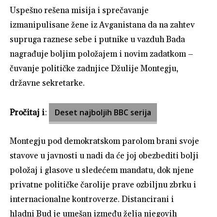
Uspešno rešena misija i sprečavanje
izmanipulisane žene iz Avganistana da na zahtev
supruga raznese sebe i putnike u vazduh Bada
nagrađuje boljim položajem i novim zadatkom –
čuvanje političke zadnjice Džulije Montegju,
državne sekretarke.
Deset najboljih BBC serija
Pročitaj i
:
Montegju pod demokratskom parolom brani svoje
stavove u javnosti u nadi da će joj obezbediti bolji
položaj i glasove u sledećem mandatu, dok njene
privatne političke čarolije prave ozbiljnu zbrku i
internacionalne kontroverze. Distancirani i
hladni Bud je umešan između želja njegovih