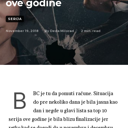
ove godine
SERIJA
November 19, 2018
2
min. read
By
Deda Milorad
B
BC je tu da pomuti račune. Situacija
do pre nekoliko dana je bila jasna kao
dan i negde u glavi lista sa top 10
serija ove godine je bila blizu finalizacije jer
retko kad se dogodi da u novembru i decembru