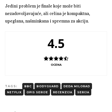
Jedini problem je finale koje može biti
nezadovoljavajuće, ali celina je kompaktna,
upeglana, našminkana i spremna za akciju.
4.5
OCENA
TAGS:
BBC
BODYGUARD
DEDA MILORAD
NETFLIX
OPIS SERIJE
RECENZIJA
SERIJA