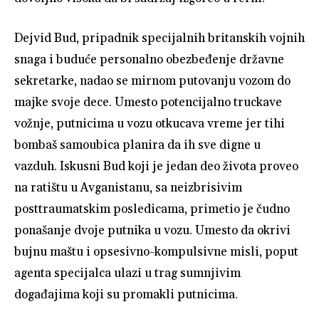
Dejvid Bud, pripadnik specijalnih britanskih vojnih
snaga i buduće personalno obezbeđenje državne
sekretarke, nadao se mirnom putovanju vozom do
majke svoje dece. Umesto potencijalno truckave
vožnje, putnicima u vozu otkucava vreme jer tihi
bombaš samoubica planira da ih sve digne u
vazduh. Iskusni Bud koji je jedan deo života proveo
na ratištu u Avganistanu, sa neizbrisivim
posttraumatskim posledicama, primetio je čudno
ponašanje dvoje putnika u vozu. Umesto da okrivi
bujnu maštu i opsesivno-kompulsivne misli, poput
agenta specijalca ulazi u trag sumnjivim
događajima koji su promakli putnicima.