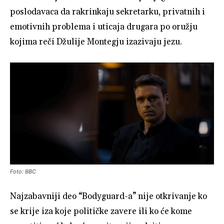
poslodavaca da rakrinkaju sekretarku, privatnih i
emotivnih problema i uticaja drugara po oružju
kojima reči Džulije Montegju izazivaju jezu.
Foto: BBC
Najzabavniji deo “Bodyguard-a” nije otkrivanje ko
se krije iza koje političke zavere ili ko će kome