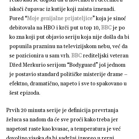
iskoči čupavac iz kutije koji zaista iznenadi.
Pored “
Moje genijalne prijateljice
” koja je sinoć
debitovala na HBO i krči put u top 10,
BBC
je po
ko zna koji put objavio seriju koja nije došla da bi
popunila prazninu na televizijskom nebu, već da
se pozicionira u sam vrh.
BBC
rediteljski veteran
Džed Merkurio serijom “Bodyguard” još jednom
je postavio standard političke misterije drame –
efektno, dramatično, napeto i sve to spakovano u
šest epizoda.
Prvih 20 minuta serije je definicija prevrtanja
želuca sa nadom da će sve proći kako treba jer
napetost raste kao kvasac, a temperatura je već
dovoljno visoka da bi sadržaj izgoreo u rerni.