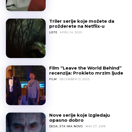
Triler serije koje možete da
prožderete na Netflix-u
LISTE
APRIL 14, 2020
Film “Leave the World Behind”
recenzija: Prokleto mrzim ljude
FILM
DECEMBER 13, 2023
Nove serije koje izgledaju
opasno dobro
DEDA, ŠTA IMA NOVO
MAY 27, 2018