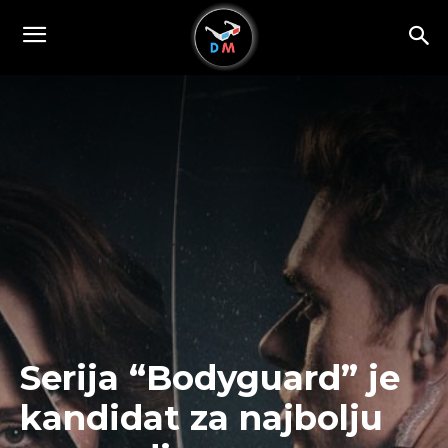
Serija “Bodyguard” je
kandidat za najbolju