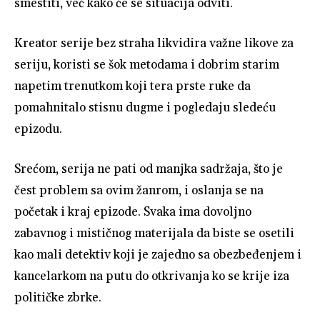
smestiti, već kako će se situacija odviti.
Kreator serije bez straha likvidira važne likove za
seriju, koristi se šok metodama i dobrim starim
napetim trenutkom koji tera prste ruke da
pomahnitalo stisnu dugme i pogledaju sledeću
epizodu.
Srećom, serija ne pati od manjka sadržaja, što je
čest problem sa ovim žanrom, i oslanja se na
početak i kraj epizode. Svaka ima dovoljno
zabavnog i mističnog materijala da biste se osetili
kao mali detektiv koji je zajedno sa obezbeđenjem i
kancelarkom na putu do otkrivanja ko se krije iza
političke zbrke.