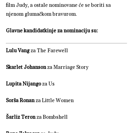
film Judy, a ostale nominovane će se boriti sa
njenom glumačkom bravurom.
Glavne kandidatkinje za nominaciju su:
Lulu Vang
za The Farewell
Skarlet Johanson
za Marriage Story
Lupita Nijango
za Us
Sorša Ronan
za Little Women
Šarliz Teron
za Bombshell