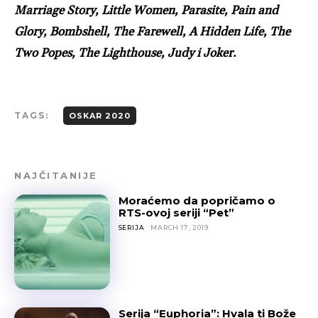
Marriage Story, Little Women, Parasite, Pain and
Glory, Bombshell, The Farewell, A Hidden Life, The
Two Popes, The Lighthouse, Judy i Joker.
TAGS:
OSKAR 2020
NAJČITANIJE
Moraćemo da popričamo o
RTS-ovoj seriji “Pet”
SERIJA
MARCH 17, 2019
Serija “Euphoria”: Hvala ti Bože