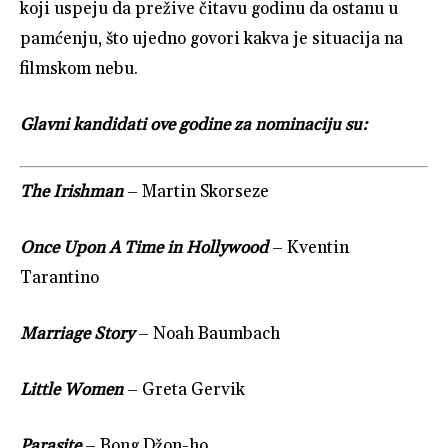
koji uspeju da prežive čitavu godinu da ostanu u
pamćenju, što ujedno govori kakva je situacija na
filmskom nebu.
Glavni kandidati ove godine za nominaciju su:
The Irishman
– Martin Skorseze
Once Upon A Time in Hollywood
– Kventin
Tarantino
Marriage Story
– Noah Baumbach
Little Women
– Greta Gervik
Parasite
– Bong Džon-ho