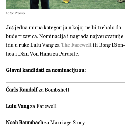
Foto: Promo
Još jedna mirna kategorija u kojoj ne bi trebalo da
bude trzavica. Nominacija i nagrada najverovatnije
idu u ruke Lulu Vang za
The Farewell
ili Bong Džon-
hoa i Džin Von Hana za Parasite.
Glavni kandidati za nominaciju su:
Čarls Randolf
za Bombshell
Lulu Vang
za Farewell
Noah Baumbach
za Marriage Story