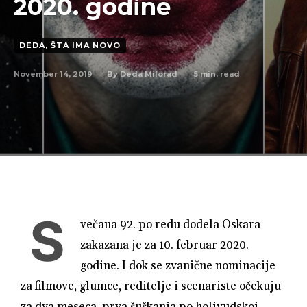
2020. godine
DEDA, ŠTA IMA NOVO
November 14, 2019
5
min. read
By
Deda Milorad
S
večana 92. po redu dodela Oskara
zakazana je za 10. februar 2020.
godine. I dok se zvanične nominacije
za filmove, glumce, reditelje i scenariste očekuju
za dva meseca, prva šuškanja po holivudskoj