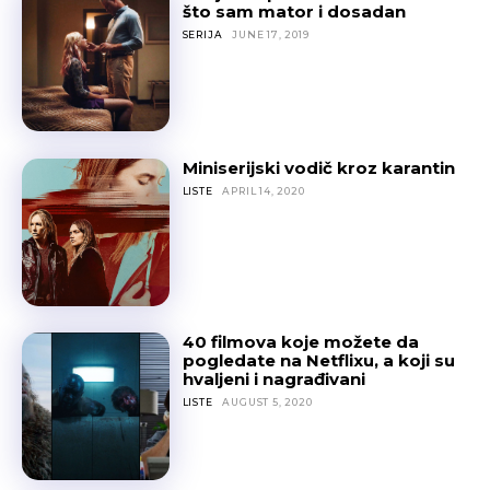
što sam mator i dosadan
SERIJA
JUNE 17, 2019
Miniserijski vodič kroz karantin
LISTE
APRIL 14, 2020
40 filmova koje možete da
pogledate na Netflixu, a koji su
hvaljeni i nagrađivani
LISTE
AUGUST 5, 2020