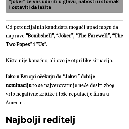
“Joker” će vas udariti u glavu, nabosti u stomak
i ostaviti da ležite
Od potencijalnih kandidata mogući upad mogu da
naprave
“Bombshell”, “Joker”, “The Farewell”, “The
Two Popes” i “Us”.
Ništa nije konačno, ali ovo je otprilike situacija.
Iako u Evropi očekuju da “Joker” dobije
nominaciju
to se najverovatnije neće desiti zbog
vrlo negativne kritike i loše reputacije filma u
Americi.
Najbolji reditelj