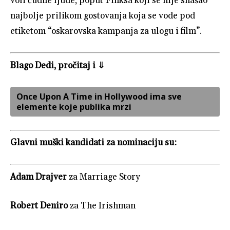
voli čudne ljude, poput Finksa koji se nije snašao
najbolje prilikom gostovanja koja se vode pod
etiketom “oskarovska kampanja za ulogu i film”.
Blago Dedi, pročitaj i ⇓
Once Upon A Time in Hollywood ima sve
elemente koje publika mrzi
Glavni muški kandidati za nominaciju su:
Adam Drajver
za Marriage Story
Robert Deniro
za The Irishman