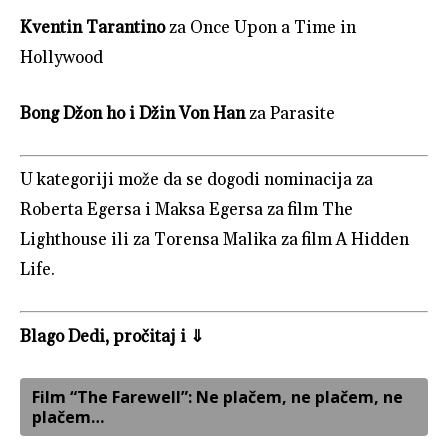
Kventin Tarantino
za Once Upon a Time in
Hollywood
Bong Džon ho i Džin Von Han
za Parasite
U kategoriji može da se dogodi nominacija za
Roberta Egersa i Maksa Egersa za film The
Lighthouse ili za Torensa Malika za film A Hidden
Life.
Blago Dedi, pročitaj i ⇓
Film “The Farewell”: Ne plačem, ne plačem, ne
plačem…