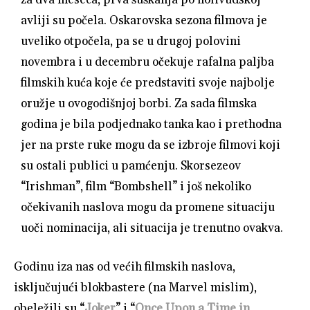
avliji su počela. Oskarovska sezona filmova je
uveliko otpočela, pa se u drugoj polovini
novembra i u decembru očekuje rafalna paljba
filmskih kuća koje će predstaviti svoje najbolje
oružje u ovogodišnjoj borbi. Za sada filmska
godina je bila podjednako tanka kao i prethodna
jer na prste ruke mogu da se izbroje filmovi koji
su ostali publici u pamćenju. Skorsezeov
“Irishman”, film “Bombshell” i još nekoliko
očekivanih naslova mogu da promene situaciju
uoči nominacija, ali situacija je trenutno ovakva.
Godinu iza nas od većih filmskih naslova,
isključujući blokbastere (na Marvel mislim),
obeležili su “
Joker
” i “
Once Upon a Time in