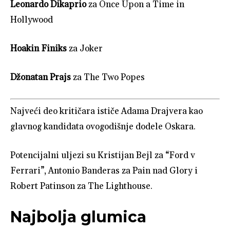
Leonardo Dikaprio
za Once Upon a Time in
Hollywood
Hoakin Finiks
za Joker
Džonatan Prajs
za The Two Popes
Najveći deo kritičara ističe Adama Drajvera kao
glavnog kandidata ovogodišnje dodele Oskara.
Potencijalni uljezi su Kristijan Bejl za “Ford v
Ferrari”, Antonio Banderas za Pain nad Glory i
Robert Patinson za The Lighthouse.
Najbolja glumica