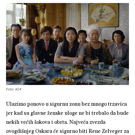
Foto: A24
Ulazimo ponovo u sigurnu zonu bez mnogo trzavica
jer kad su glavne ženske uloge ne bi trebalo da bude
nekih većih šokova i obrta. Najveća zvezda
ovogdišnjeg Oskara će sigurno biti Rene Zelveger za