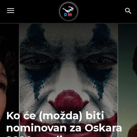
Ko će (možda) biti
nominovan za Oskara