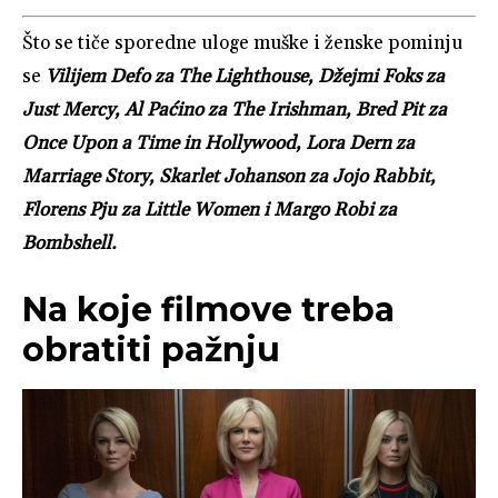
Što se tiče sporedne uloge muške i ženske pominju
se
Vilijem Defo za The Lighthouse, Džejmi Foks za
Just Mercy, Al Paćino za The Irishman, Bred Pit za
Once Upon a Time in Hollywood, Lora Dern za
Marriage Story, Skarlet Johanson za Jojo Rabbit,
Florens Pju za Little Women i Margo Robi za
Bombshell.
Na koje filmove treba
obratiti pažnju