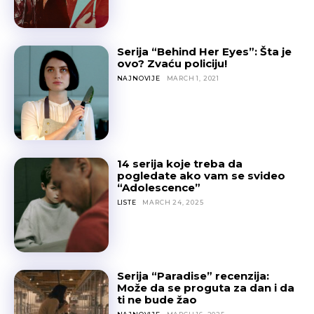
Serija “Behind Her Eyes”: Šta je
ovo? Zvaću policiju!
NAJNOVIJE
MARCH 1, 2021
14 serija koje treba da
pogledate ako vam se svideo
“Adolescence”
LISTE
MARCH 24, 2025
Serija “Paradise” recenzija:
Može da se proguta za dan i da
ti ne bude žao