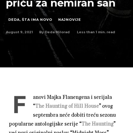
priču za nemiran san
DEDA, ŠTA IMA NOVO
NAJNOVIJE
August 9, 2021
Less than 1
min. read
By
Deda Milorad
F
anovi Majka Flanengena i serijala
“
The Haunting of Hill House
” ovog
septembra neće dobiti treću sezonu
popularne antologijske serije “
The Haunting
”
već novi originalni naslov “Midnight Mass”.