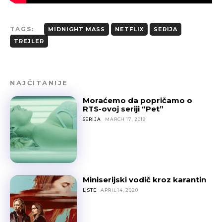
TAGS:
MIDNIGHT MASS
NETFLIX
SERIJA
TREJLER
NAJČITANIJE
Moraćemo da popričamo o
RTS-ovoj seriji “Pet”
SERIJA
MARCH 17, 2019
Miniserijski vodič kroz karantin
LISTE
APRIL 14, 2020