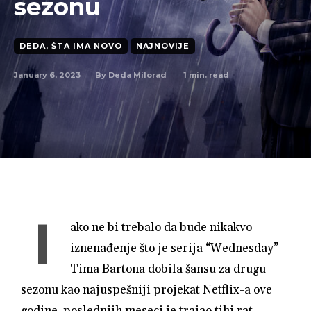
sezonu
DEDA, ŠTA IMA NOVO
NAJNOVIJE
January 6, 2023
1
min. read
By
Deda Milorad
I
ako ne bi trebalo da bude nikakvo
iznenađenje što je serija “Wednesday”
Tima Bartona dobila šansu za drugu
sezonu kao najuspešniji projekat Netflix-a ove
godine, poslednjih meseci je trajao tihi rat