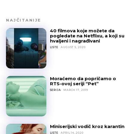
NAJČITANIJE
40 filmova koje možete da
pogledate na Netflixu, a koji su
hvaljeni i nagrađivani
LISTE
AUGUST 5, 2020
Moraćemo da popričamo o
RTS-ovoj seriji “Pet”
SERIJA
MARCH 17, 2019
Miniserijski vodič kroz karantin
LISTE
APRIL 14, 2020