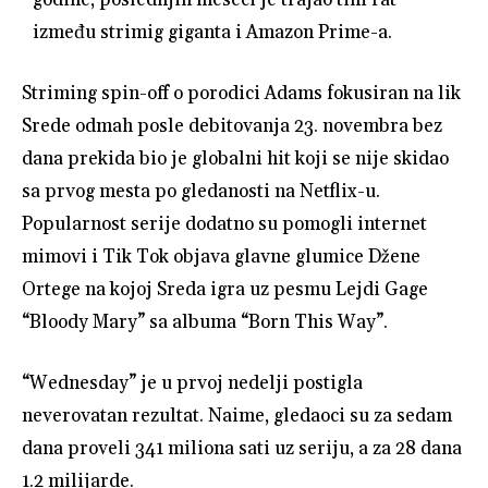
između strimig giganta i Amazon Prime-a.
Striming spin-off o porodici Adams fokusiran na lik
Srede odmah posle debitovanja 23. novembra bez
dana prekida bio je globalni hit koji se nije skidao
sa prvog mesta po gledanosti na Netflix-u.
Popularnost serije dodatno su pomogli internet
mimovi i Tik Tok objava glavne glumice Džene
Ortege na kojoj Sreda igra uz pesmu Lejdi Gage
“Bloody Mary” sa albuma “Born This Way”.
“Wednesday” je u prvoj nedelji postigla
neverovatan rezultat. Naime, gledaoci su za sedam
dana proveli 341 miliona sati uz seriju, a za 28 dana
1.2 milijarde.