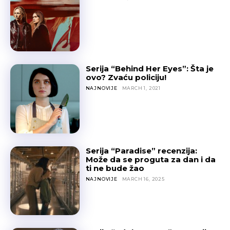
Serija “Behind Her Eyes”: Šta je
ovo? Zvaću policiju!
NAJNOVIJE
MARCH 1, 2021
Serija “Paradise” recenzija:
Može da se proguta za dan i da
ti ne bude žao
NAJNOVIJE
MARCH 16, 2025