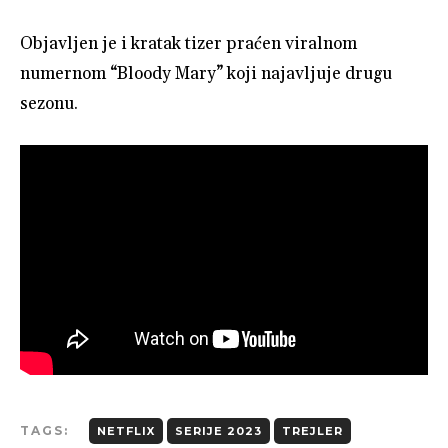
Objavljen je i kratak tizer praćen viralnom
numernom “Bloody Mary” koji najavljuje drugu
sezonu.
TAGS:
NETFLIX
SERIJE 2023
TREJLER