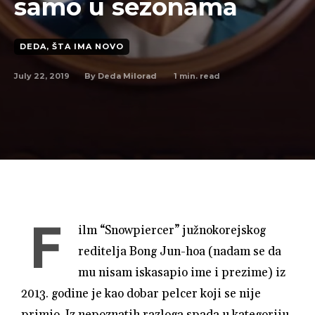
samo u sezonama
DEDA, ŠTA IMA NOVO
July 22, 2019
1
min. read
By
Deda Milorad
F
ilm “Snowpiercer” južnokorejskog
reditelja Bong Jun-hoa (nadam se da
mu nisam iskasapio ime i prezime) iz
2013. godine je kao dobar pelcer koji se nije
primio. Iz nepoznatih razloga spada u kategoriju