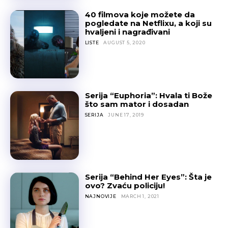
40 filmova koje možete da
pogledate na Netflixu, a koji su
hvaljeni i nagrađivani
LISTE
AUGUST 5, 2020
Serija “Euphoria”: Hvala ti Bože
što sam mator i dosadan
SERIJA
JUNE 17, 2019
Serija “Behind Her Eyes”: Šta je
ovo? Zvaću policiju!
NAJNOVIJE
MARCH 1, 2021