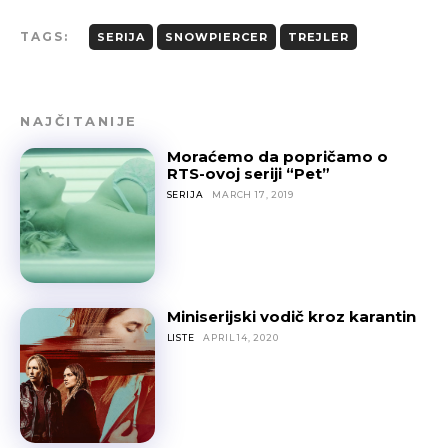
TAGS:
SERIJA
SNOWPIERCER
TREJLER
NAJČITANIJE
Moraćemo da popričamo o
RTS-ovoj seriji “Pet”
SERIJA
MARCH 17, 2019
Miniserijski vodič kroz karantin
LISTE
APRIL 14, 2020