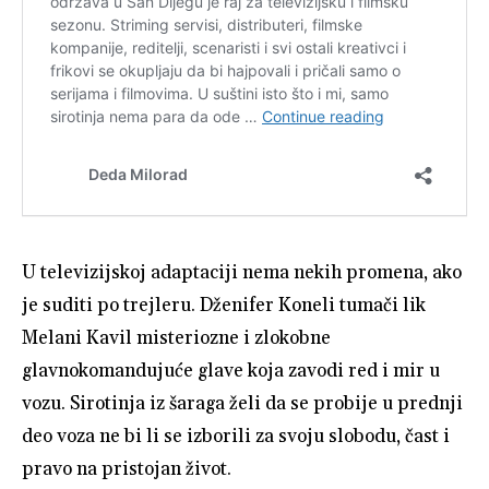
U televizijskoj adaptaciji nema nekih promena, ako
je suditi po trejleru. Dženifer Koneli tumači lik
Melani Kavil misteriozne i zlokobne
glavnokomandujuće glave koja zavodi red i mir u
vozu. Sirotinja iz šaraga želi da se probije u prednji
deo voza ne bi li se izborili za svoju slobodu, čast i
pravo na pristojan život.