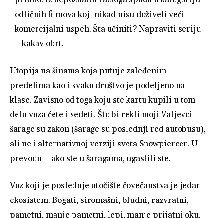
odličnih filmova koji nikad nisu doživeli veći
komercijalni uspeh. Šta učiniti? Napraviti seriju
– kakav obrt.
Utopija na šinama koja putuje zaleđenim
predelima kao i svako društvo je podeljeno na
klase. Zavisno od toga koju ste kartu kupili u tom
delu voza ćete i sedeti. Što bi rekli moji Valjevci –
šarage su zakon (šarage su poslednji red autobusu),
ali ne i alternativnoj verziji sveta Snowpiercer. U
prevodu – ako ste u šaragama, ugaslili ste.
Voz koji je poslednje utočište čovečanstva je jedan
ekosistem. Bogati, siromašni, bludni, razvratni,
pametni, manje pametni, lepi, manje prijatni oku,