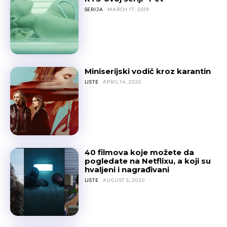
SERIJA
MARCH 17, 2019
Miniserijski vodič kroz karantin
LISTE
APRIL 14, 2020
40 filmova koje možete da
pogledate na Netflixu, a koji su
hvaljeni i nagrađivani
LISTE
AUGUST 5, 2020