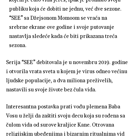
publiku koja će dobiti ne jednu, već dve sezone.
“SEE” sa Džejsonom Momoom se vraća na
srebrne ekrane ove godine i svoje putovanje
nastavlja sledeće kada će biti prikazana treća
sezona.
Serija “SEE” debitovala je u novembru 2019. godine
i otvorila vrata sveta u kojem je virus odneo većinu
ljudske populacije, a dva miliona preživelih,
nastavili su svoje živote bez čula vida.
Interesantna postavka prati vođu plemena Baba
Vosu u želji da zaštiti svoju decu koja su rođena sa
čulom vida od surove kraljice Kane. Otrovana
religijskim ubeđenjima i bizarnim ritualnima vid