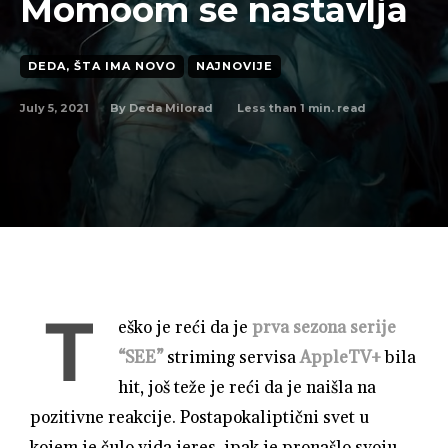
Momoom se nastavlja
DEDA, ŠTA IMA NOVO
NAJNOVIJE
July 5, 2021
Less than 1
min. read
By
Deda Milorad
T
eško je reći da je
prva sezona serije
“SEE”
striming servisa
AppleTV+
bila
hit, još teže je reći da je naišla na
pozitivne reakcije. Postapokaliptični svet u
kojem je čulo vida jeres, ipak je pronašlo svoju