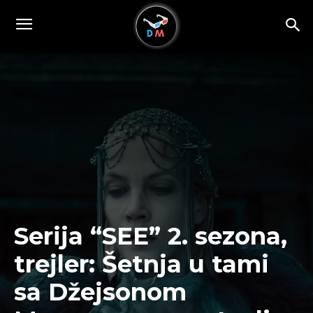
Serija “SEE” 2. sezona,
trejler: Šetnja u tami
sa Džejsonom