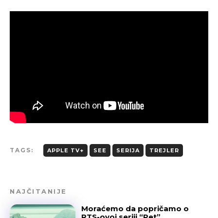
TAGS:
APPLE TV+
SEE
SERIJA
TREJLER
NAJČITANIJE
Moraćemo da popričamo o
RTS-ovoj seriji “Pet”