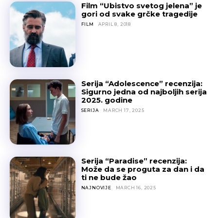
Film “Ubistvo svetog jelena” je
gori od svake grčke tragedije
FILM
APRIL 8, 2018
Serija “Adolescence” recenzija:
Sigurno jedna od najboljih serija
2025. godine
SERIJA
MARCH 17, 2025
Serija “Paradise” recenzija:
Može da se proguta za dan i da
ti ne bude žao
NAJNOVIJE
MARCH 16, 2025