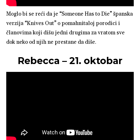
Moglo bi se reći da je “Someone Has to Die” španska
verzija “Knives Out” o pomahnitaloj porodici i
članovima koji dišu jedni drugima za vratom sve
dok neko od njih ne prestane da diše.
Rebecca – 21. oktobar