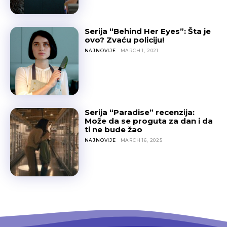
Serija “Behind Her Eyes”: Šta je
ovo? Zvaću policiju!
NAJNOVIJE
MARCH 1, 2021
Serija “Paradise” recenzija:
Može da se proguta za dan i da
ti ne bude žao
NAJNOVIJE
MARCH 16, 2025