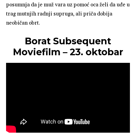
posumnja da je muž vara uz pomoć oca želi da uđe u
trag mutnjih radnji supruga, ali priča dobija
neobičan obrt.
Borat Subsequent
Moviefilm – 23. oktobar