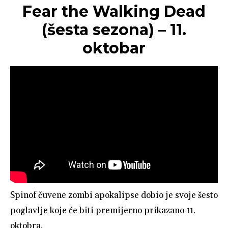
Fear the Walking Dead
(šesta sezona) – 11.
oktobar
Spinof čuvene zombi apokalipse dobio je svoje šesto
poglavlje koje će biti premijerno prikazano 11.
oktobra.