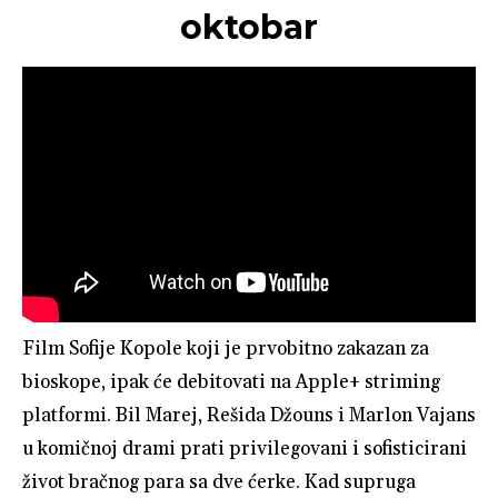
oktobar
Film Sofije Kopole koji je prvobitno zakazan za
bioskope, ipak će debitovati na Apple+ striming
platformi. Bil Marej, Rešida Džouns i Marlon Vajans
u komičnoj drami prati privilegovani i sofisticirani
život bračnog para sa dve ćerke. Kad supruga