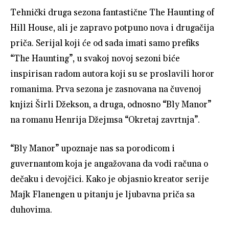
Tehnički druga sezona fantastične The Haunting of
Hill House, ali je zapravo potpuno nova i drugačija
priča. Serijal koji će od sada imati samo prefiks
“The Haunting”, u svakoj novoj sezoni biće
inspirisan radom autora koji su se proslavili horor
romanima. Prva sezona je zasnovana na čuvenoj
knjizi Širli Džekson, a druga, odnosno “Bly Manor”
na romanu Henrija Džejmsa “Okretaj zavrtnja”.
“Bly Manor” upoznaje nas sa porodicom i
guvernantom koja je angažovana da vodi računa o
dečaku i devojčici. Kako je objasnio kreator serije
Majk Flanengen u pitanju je ljubavna priča sa
duhovima.