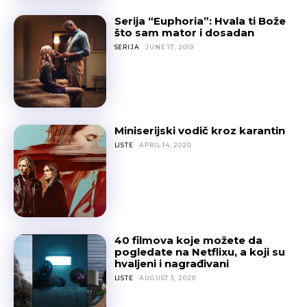
Serija “Euphoria”: Hvala ti Bože
što sam mator i dosadan
SERIJA
JUNE 17, 2019
Miniserijski vodič kroz karantin
LISTE
APRIL 14, 2020
40 filmova koje možete da
pogledate na Netflixu, a koji su
hvaljeni i nagrađivani
LISTE
AUGUST 5, 2020