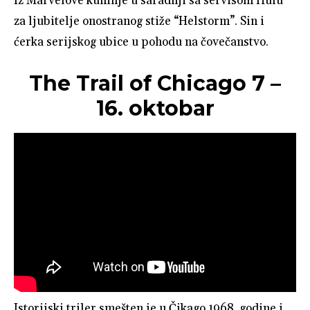
Iz Marvelove kuhinje u saradnji sa servisom Hulu
za ljubitelje onostranog stiže “Helstorm”. Sin i
ćerka serijskog ubice u pohodu na čovečanstvo.
The Trail of Chicago 7 –
16. oktobar
Istorijski triler smešten je u Čikago 1968. godine i