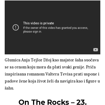
Glumica Anja Tejlor Džoj kao majstor šaha suočava
se sa cenom koju mora da plati svaki genije. Priča
inspirisana romanom Valtera Tevisa prati uspone i
padove žene koja život želi da navigira kao i figure u
šahu.
On The Rocks – 23.