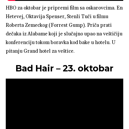
HBO za oktobar je pripremi film sa oskarovcima. En
Hetevej, Oktavija Spenser, Stenli Tuči u filmu
Roberta Zemeckog (Forrest Gump). Priča prati
dečaka iz Alabame koji je slučajno upao na veštičiju
konferenciju tokom boravka kod bake u hotelu. U
pitanju Grand hotel za veštice.
Bad Hair – 23. oktobar