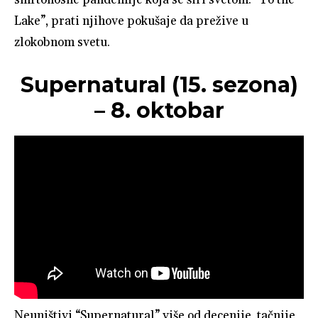
Lake”, prati njihove pokušaje da prežive u
zlokobnom svetu.
Supernatural (15. sezona)
– 8. oktobar
Neuništivi “Supernatural” više od decenije, tačnije