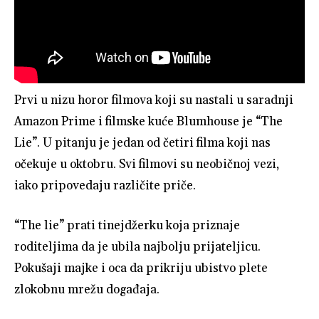
Prvi u nizu horor filmova koji su nastali u saradnji
Amazon Prime i filmske kuće Blumhouse je “The
Lie”. U pitanju je jedan od četiri filma koji nas
očekuje u oktobru. Svi filmovi su neobičnoj vezi,
iako pripovedaju različite priče.
“The lie” prati tinejdžerku koja priznaje
roditeljima da je ubila najbolju prijateljicu.
Pokušaji majke i oca da prikriju ubistvo plete
zlokobnu mrežu događaja.