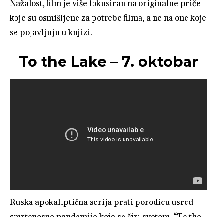
Nažalost, film je više fokusiran na originalne priče
koje su osmišljene za potrebe filma, a ne na one koje
se pojavljuju u knjizi.
To the Lake – 7. oktobar
Ruska apokaliptična serija prati porodicu usred
smrtonosne pandemije koja se širi svetom. “To the