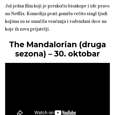
Još jedan film koji je preskočio bioskope i ide pravo
na Netflix. Komedija prati gomilu večito singl ljudi
kojima su se smučila venčanja i rođendani dece na
koje ih zovu prijatelji.
The Mandalorian (druga
sezona) – 30. oktobar