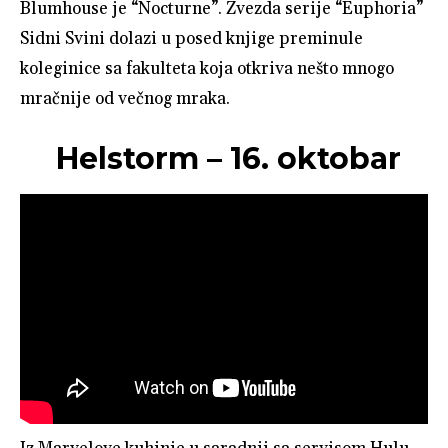
Blumhouse je “Nocturne”. Zvezda serije “Euphoria”
Sidni Svini dolazi u posed knjige preminule
koleginice sa fakulteta koja otkriva nešto mnogo
mračnije od večnog mraka.
Helstorm – 16. oktobar