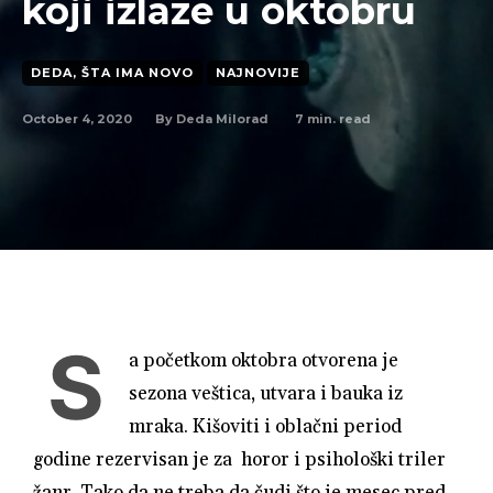
koji izlaze u oktobru
DEDA, ŠTA IMA NOVO
NAJNOVIJE
October 4, 2020
7
min. read
By
Deda Milorad
S
a početkom oktobra otvorena je
sezona veštica, utvara i bauka iz
mraka. Kišoviti i oblačni period
godine rezervisan je za horor i psihološki triler
žanr. Tako da ne treba da čudi što je mesec pred