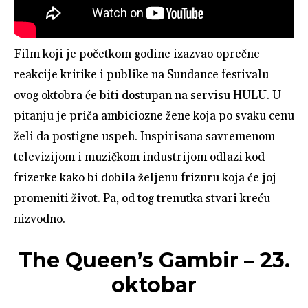
Film koji je početkom godine izazvao oprečne
reakcije kritike i publike na Sundance festivalu
ovog oktobra će biti dostupan na servisu HULU. U
pitanju je priča ambiciozne žene koja po svaku cenu
želi da postigne uspeh. Inspirisana savremenom
televizijom i muzičkom industrijom odlazi kod
frizerke kako bi dobila željenu frizuru koja će joj
promeniti život. Pa, od tog trenutka stvari kreću
nizvodno.
The Queen’s Gambir – 23.
oktobar