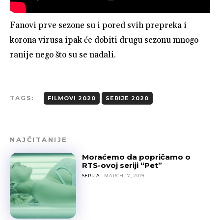
Fanovi prve sezone su i pored svih prepreka i
korona virusa ipak će dobiti drugu sezonu mnogo
ranije nego što su se nadali.
TAGS:
FILMOVI 2020
SERIJE 2020
NAJČITANIJE
Moraćemo da popričamo o
RTS-ovoj seriji “Pet”
SERIJA
MARCH 17, 2019