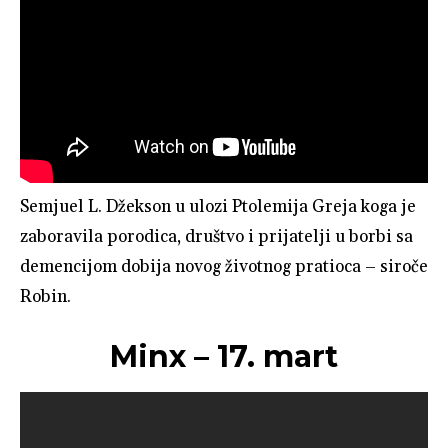
Semjuel L. Džekson u ulozi Ptolemija Greja koga je
zaboravila porodica, društvo i prijatelji u borbi sa
demencijom dobija novog životnog pratioca – siroče
Robin.
Minx – 17. mart