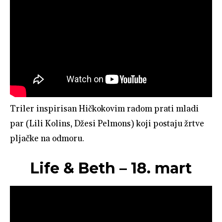
Triler inspirisan Hičkokovim radom prati mladi
par (Lili Kolins, Džesi Pelmons) koji postaju žrtve
pljačke na odmoru.
Life & Beth – 18. mart