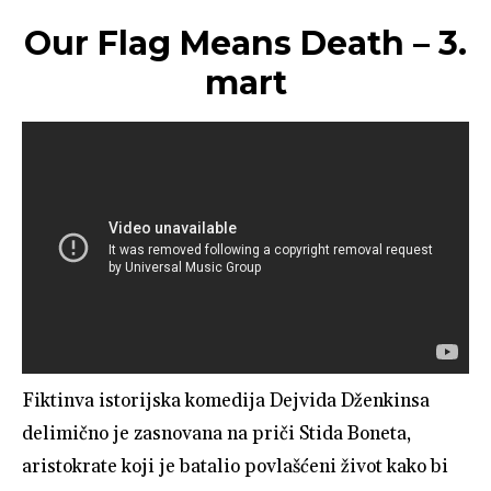
Our Flag Means Death – 3.
mart
Fiktinva istorijska komedija Dejvida Dženkinsa
delimično je zasnovana na priči Stida Boneta,
aristokrate koji je batalio povlašćeni život kako bi