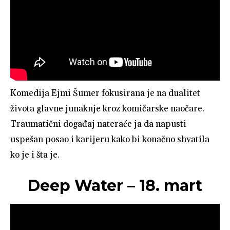
Komedija Ejmi Šumer fokusirana je na dualitet
života glavne junaknje kroz komičarske naočare.
Traumatični događaj nateraće ja da napusti
uspešan posao i karijeru kako bi konačno shvatila
ko je i šta je.
Deep Water – 18. mart