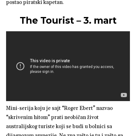
postao piratski kapetan.
The Tourist – 3. mart
Mini-serija koju je sajt “Roger Ebert” nazvao
“skrivenim hitom” prati neobičan život
australijskog turiste koji se budi u bolnici sa
dijagnozom amnezije. Ne zna zašto je tu i zašto ga