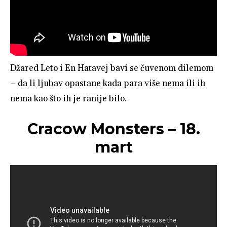
Džared Leto i En Hatavej bavi se čuvenom dilemom
– da li ljubav opastane kada para više nema ili ih
nema kao što ih je ranije bilo.
Cracow Monsters – 18.
mart