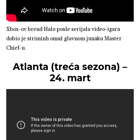
Xbox-ov brend Halo posle serijala video-igara
dobio je striminh omaž glavnom junaku Master
Chief-u.
Atlanta (treća sezona) –
24. mart