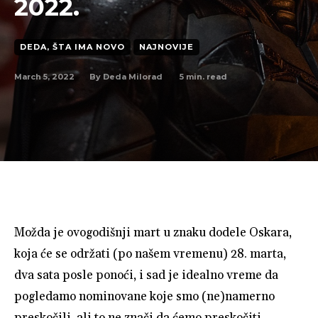
2022.
DEDA, ŠTA IMA NOVO
NAJNOVIJE
March 5, 2022
5
min. read
By
Deda Milorad
Možda je ovogodišnji mart u znaku dodele Oskara,
koja će se održati (po našem vremenu) 28. marta,
dva sata posle ponoći, i sad je idealno vreme da
pogledamo nominovane koje smo (ne)namerno
preskočili, ali to ne znači da ćemo preskočiti