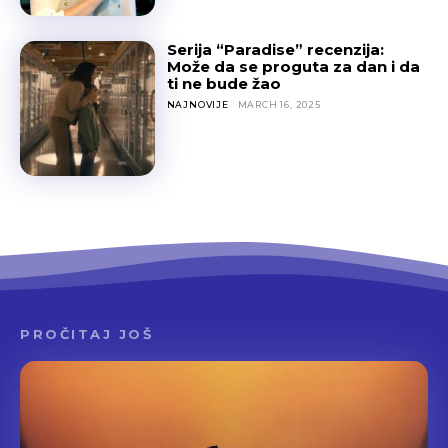
Serija “Paradise” recenzija:
Može da se proguta za dan i da
ti ne bude žao
NAJNOVIJE
MARCH 16, 2025
PROČITAJ JOŠ