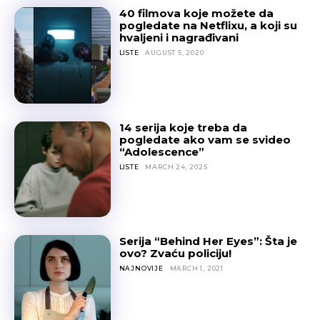
40 filmova koje možete da
pogledate na Netflixu, a koji su
hvaljeni i nagrađivani
LISTE
AUGUST 5, 2020
14 serija koje treba da
pogledate ako vam se svideo
“Adolescence”
LISTE
MARCH 24, 2025
Serija “Behind Her Eyes”: Šta je
ovo? Zvaću policiju!
NAJNOVIJE
MARCH 1, 2021