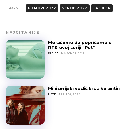
TAGS:
FILMOVI 2022
SERIJE 2022
TREJLER
NAJČITANIJE
Moraćemo da popričamo o
RTS-ovoj seriji “Pet”
SERIJA
MARCH 17, 2019
Miniserijski vodič kroz karantin
LISTE
APRIL 14, 2020