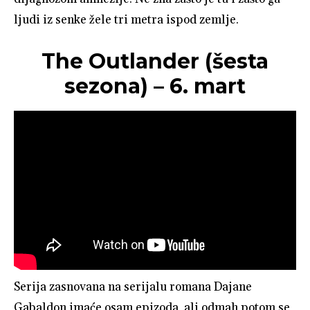
ljudi iz senke žele tri metra ispod zemlje.
The Outlander (šesta
sezona) – 6. mart
Serija zasnovana na serijalu romana Dajane
Gabaldon imaće osam epizoda, ali odmah potom se