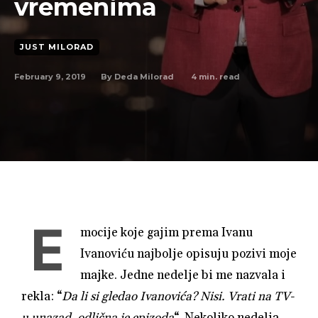
vremenima
JUST MILORAD
February 9, 2019
4
min. read
By
Deda Milorad
E
mocije koje gajim prema Ivanu
Ivanoviću najbolje opisuju pozivi moje
majke. Jedne nedelje bi me nazvala i
rekla: “
Da li si gledao Ivanovića? Nisi. Vrati na TV-
u unazad, odlična je epizoda
“. Nekoliko nedelja