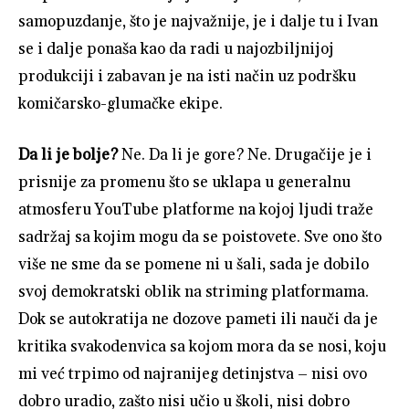
samopuzdanje, što je najvažnije, je i dalje tu i Ivan
se i dalje ponaša kao da radi u najozbiljnijoj
produkciji i zabavan je na isti način uz podršku
komičarsko-glumačke ekipe.
Da li je bolje?
Ne. Da li je gore? Ne. Drugačije je i
prisnije za promenu što se uklapa u generalnu
atmosferu YouTube platforme na kojoj ljudi traže
sadržaj sa kojim mogu da se poistovete. Sve ono što
više ne sme da se pomene ni u šali, sada je dobilo
svoj demokratski oblik na striming platformama.
Dok se autokratija ne dozove pameti ili nauči da je
kritika svakodenvica sa kojom mora da se nosi, koju
mi već trpimo od najranijeg detinjstva – nisi ovo
dobro uradio, zašto nisi učio u školi, nisi dobro