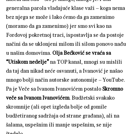
generalna parola vladajuće klase važi – koga nema
bez njega se može i lako ćemo da ga zamenimo
(moramo da ga zamenimo) jer smo svi kao na
Fordovoj pokretnoj traci, ispostavlja se da postoje
načini da se uklonjeni milom ili silom ponovo nađu
u našim domovima.
Olja Bećković se vraća sa
“Utiskom nedelje”
na TOP kanal, mnogi su mislili
da taj dan nikad neće osvanuti, a Ivanović je našao
mnogo bolji način autorske autonomije – YouTube.
Pa je Veče sa Ivanom Ivanovićem postalo
Skromno
veče sa Ivanom Ivanovićem
. Budžetski svakako
skromnije (ali opet izgleda bolje od gomile
budžetiranog sadržaja od strane građana), ali na
šalama, uspešnim ili manje uspešnim, se nije
štedelo.