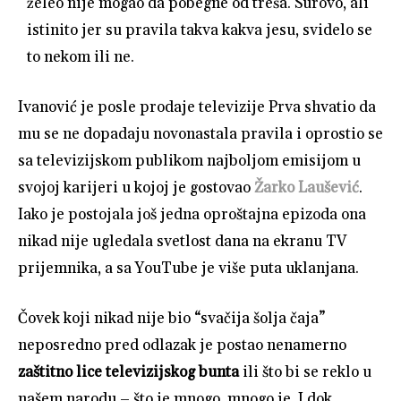
želeo nije mogao da pobegne od treša. Surovo, ali
istinito jer su pravila takva kakva jesu, svidelo se
to nekom ili ne.
Ivanović je posle prodaje televizije Prva shvatio da
mu se ne dopadaju novonastala pravila i oprostio se
sa televizijskom publikom najboljom emisijom u
svojoj karijeri u kojoj je gostovao
Žarko Laušević
.
Iako je postojala još jedna oproštajna epizoda ona
nikad nije ugledala svetlost dana na ekranu TV
prijemnika, a sa YouTube je više puta uklanjana.
Čovek koji nikad nije bio “svačija šolja čaja”
neposredno pred odlazak je postao nenamerno
zaštitno lice televizijskog bunta
ili što bi se reklo u
našem narodu – što je mnogo, mnogo je. I dok