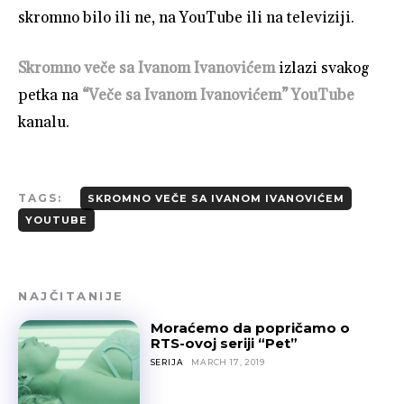
skromno bilo ili ne, na YouTube ili na televiziji.
Skromno veče sa Ivanom Ivanovićem
izlazi svakog
petka na
“Veče sa Ivanom Ivanovićem” YouTube
kanalu.
TAGS:
SKROMNO VEČE SA IVANOM IVANOVIĆEM
YOUTUBE
NAJČITANIJE
Moraćemo da popričamo o
RTS-ovoj seriji “Pet”
SERIJA
MARCH 17, 2019