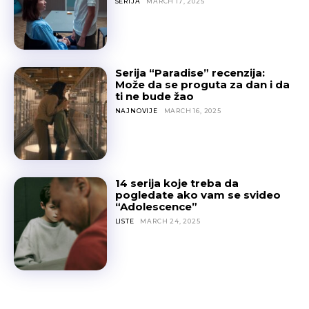
SERIJA
MARCH 17, 2025
Serija “Paradise” recenzija:
Može da se proguta za dan i da
ti ne bude žao
NAJNOVIJE
MARCH 16, 2025
14 serija koje treba da
pogledate ako vam se svideo
“Adolescence”
LISTE
MARCH 24, 2025