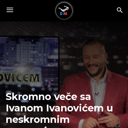
Skromno veče sa
Ivanom Ivanovićem u
neskromnim