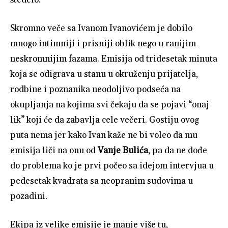
Skromno veče sa Ivanom Ivanovićem je dobilo
mnogo intimniji i prisniji oblik nego u ranijim
neskromnijim fazama. Emisija od tridesetak minuta
koja se odigrava u stanu u okruženju prijatelja,
rodbine i poznanika neodoljivo podseća na
okupljanja na kojima svi čekaju da se pojavi “onaj
lik” koji će da zabavlja cele večeri. Gostiju ovog
puta nema jer kako Ivan kaže ne bi voleo da mu
emisija liči na onu od
Vanje Bulića
, pa da ne dođe
do problema ko je prvi počeo sa idejom intervjua u
pedesetak kvadrata sa neopranim sudovima u
pozadini.
Ekipa iz velike emisije je manje više tu,