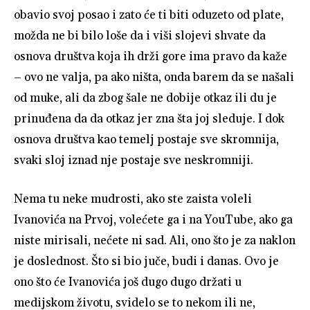
obavio svoj posao i zato će ti biti oduzeto od plate,
možda ne bi bilo loše da i viši slojevi shvate da
osnova društva koja ih drži gore ima pravo da kaže
– ovo ne valja, pa ako ništa, onda barem da se našali
od muke, ali da zbog šale ne dobije otkaz ili du je
prinuđena da da otkaz jer zna šta joj sleduje. I dok
osnova društva kao temelj postaje sve skromnija,
svaki sloj iznad nje postaje sve neskromniji.
Nema tu neke mudrosti, ako ste zaista voleli
Ivanovića na Prvoj, volećete ga i na YouTube, ako ga
niste mirisali, nećete ni sad. Ali, ono što je za naklon
je doslednost. Što si bio juče, budi i danas. Ovo je
ono što će Ivanovića još dugo dugo držati u
medijskom životu, svidelo se to nekom ili ne,