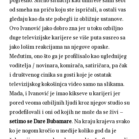
pogrešno. Slično situaciji kad umirete sami sebi
od smeha na priču koju ste ispričali, a ostali vas
gledaju kao da ste pobegli iz obližnje ustanove.
Ovo Ivanović jako dobro zna jer u toku ozbiljno
duge televizijske karijere se više puta susreo sa
jako lošim reakcijama na njegove opaske.
Međutim, ono što ga je profilisalo kao uglednijeg
voditelja / novinara, komirača, satiričara, pa čak
i društvenog cinika su gosti koje je ostatak
televizijskog kokošinjca video samo na slikama.
Mada, i Ivanović je imao kikseve u karijeri jer
pored veoma ozbiljnih ljudi kroz njegov studio su
prodefilovali i oni od kojih ne može da se živi –
setimo se Dare Bubamare
. Na kraju krajeva svako
ko je nogom kročio u medije koliko god da je