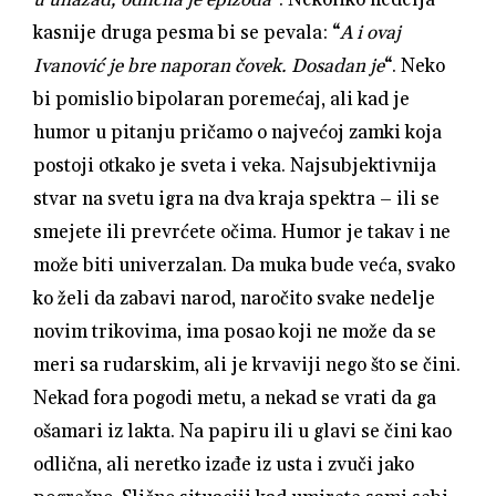
kasnije druga pesma bi se pevala: “
A i ovaj
Ivanović je bre naporan čovek. Dosadan je
“. Neko
bi pomislio bipolaran poremećaj, ali kad je
humor u pitanju pričamo o najvećoj zamki koja
postoji otkako je sveta i veka. Najsubjektivnija
stvar na svetu igra na dva kraja spektra – ili se
smejete ili prevrćete očima. Humor je takav i ne
može biti univerzalan. Da muka bude veća, svako
ko želi da zabavi narod, naročito svake nedelje
novim trikovima, ima posao koji ne može da se
meri sa rudarskim, ali je krvaviji nego što se čini.
Nekad fora pogodi metu, a nekad se vrati da ga
ošamari iz lakta. Na papiru ili u glavi se čini kao
odlična, ali neretko izađe iz usta i zvuči jako