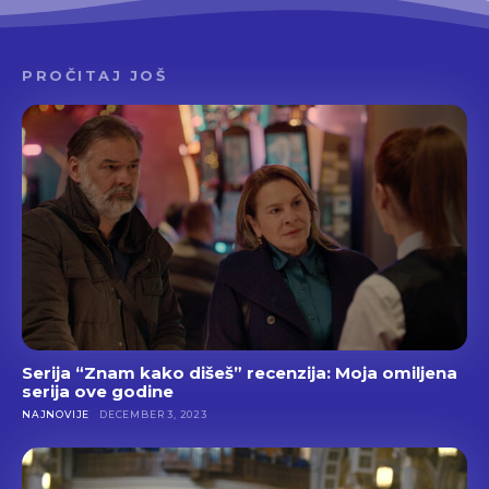
PROČITAJ JOŠ
Serija “Znam kako dišeš” recenzija: Moja omiljena
serija ove godine
NAJNOVIJE
DECEMBER 3, 2023