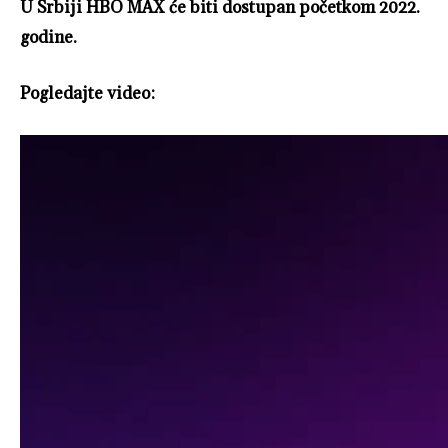
U Srbiji HBO MAX će biti dostupan početkom 2022.
godine.
Pogledajte video: