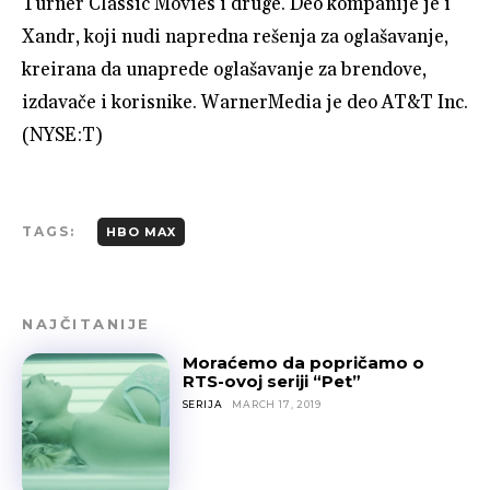
Turner Classic Movies i druge. Deo kompanije je i
Xandr, koji nudi napredna rešenja za oglašavanje,
kreirana da unaprede oglašavanje za brendove,
izdavače i korisnike. WarnerMedia je deo AT&T Inc.
(NYSE:T)
TAGS:
HBO MAX
NAJČITANIJE
Moraćemo da popričamo o
RTS-ovoj seriji “Pet”
SERIJA
MARCH 17, 2019