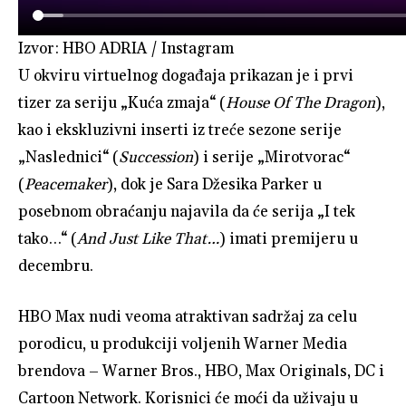
Izvor: HBO ADRIA / Instagram
U okviru virtuelnog događaja prikazan je i prvi
tizer za seriju „Kuća zmaja“ (
House Of The Dragon
),
kao i ekskluzivni inserti iz treće sezone serije
„Naslednici“ (
Succession
) i serije „Mirotvorac“
(
Peacemaker
), dok je Sara Džesika Parker u
posebnom obraćanju najavila da će serija „I tek
tako…“ (
And Just Like That…
) imati premijeru u
decembru.
HBO Max nudi veoma atraktivan sadržaj za celu
porodicu, u produkciji voljenih Warner Media
brendova – Warner Bros., HBO, Max Originals, DC i
Cartoon Network. Korisnici će moći da uživaju u