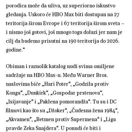
porodica može da uživa, uz superiorno iskustvo
gledanja. Uskoro će HBO Max biti dostupan na 27
teritorija širom Evrope i 67 teritorija širom sveta –
i nismo još gotovi, još mnogo toga dolazi jer nam je
cilj da budemo prisutni na 190 teritorija do 2026.
godine.“
Obiman i raznolik katalog nudi svima omiljene
sadržaje na HBO Max-u. Među Warner Bros.
naslovima biće „Hari Poter“, „Godzila protiv
Konga“, „Dunkirk“, „Gospodar prstenova“,
„Isijavanje“ i „Paklena pomorandža“. Tu su i DC
filmovi kao što su „Džoker“, „Čudesna žena 1984“,
„Akvamen“, „Betmen protiv Supermena“ i „Liga
pravde Zeka Snajdera“. U ponudi će biti i