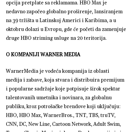
opcija pretplate sa reklamama. HBO Max je
nedavno započeo globalno proširenje, lansiranjem
na 39 tržišta u Latinskoj Americi i Karibima, a u
oktobru dolazi u Evropu, gde će početi da zamenjuje
druge HBO striming usluge na 20 teritorija.
O KOMPANIJI WARNER MEDIA
WarnerMedia je vodeća kompanija iz oblasti
medija i zabave, koja stvara i distribuira premijum
i popularne sadržaje koje potpisuje širok spektar
talentovanih umetnika i novinara, za globalnu
publiku, kroz potrošačke brendove koji uključuju:
HBO, HBO Max, WarnerBros., TNT, TBS, truTV,
CNN, DC, New Line, Cartoon Network, Adult Swim,