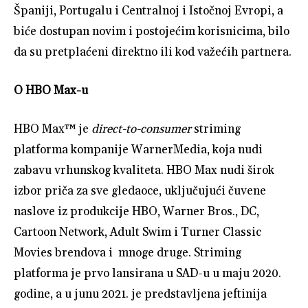
Španiji, Portugalu i Centralnoj i Istočnoj Evropi, a
biće dostupan novim i postojećim korisnicima, bilo
da su pretplaćeni direktno ili kod važećih partnera.
O HBO Max-u
HBO Max™ je
direct-to-consumer
striming
platforma kompanije WarnerMedia, koja nudi
zabavu vrhunskog kvaliteta. HBO Max nudi širok
izbor priča za sve gledaoce, uključujući čuvene
naslove iz produkcije HBO, Warner Bros., DC,
Cartoon Network, Adult Swim i Turner Classic
Movies brendova i mnoge druge. Striming
platforma je prvo lansirana u SAD-u u maju 2020.
godine, a u junu 2021. je predstavljena jeftinija