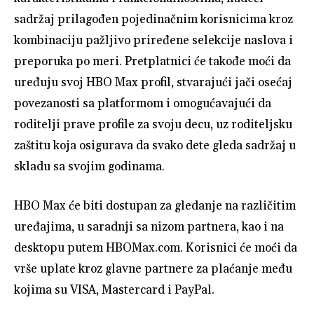
sadržaj prilagođen pojedinačnim korisnicima kroz
kombinaciju pažljivo priređene selekcije naslova i
preporuka po meri. Pretplatnici će takođe moći da
uređuju svoj HBO Max profil, stvarajući jači osećaj
povezanosti sa platformom i omogućavajući da
roditelji prave profile za svoju decu, uz roditeljsku
zaštitu koja osigurava da svako dete gleda sadržaj u
skladu sa svojim godinama.
HBO Max će biti dostupan za gledanje na različitim
uređajima, u saradnji sa nizom partnera, kao i na
desktopu putem HBOMax.com. Korisnici će moći da
vrše uplate kroz glavne partnere za plaćanje među
kojima su VISA, Mastercard i PayPal.