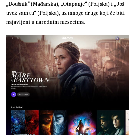
„Doušnik“ (Mađarska), „Otapanje“ (Poljska) i „Još
uvek sam tu“ (Poljska), uz mnoge druge koji će biti
najavljeni u narednim mesecima.