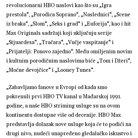
revolucionarni HBO naslovi kao što su „Igra
prestola“, „Porodica Soprano“, „Naslednici“, „Scene
iz braka“, „Slom“, „Seks i grad“ i „Euforija“, kao i hit
Max Originals sadržaji koji uključuju serije
„Stjuardesa“, „Tračara“, „Vučje vaspitanje“ i
„Prijatelji: Ponovo zajedno“. Među omiljenim novim
i kultnim porodičnim naslovima biće „Tom i Džeri“,
„Moćne devojčice“ i „Looney Tunes“.
„Zabavljamo fanove u Evropi od kada smo
pokrenuli prvi HBO TV kanal u Mađarskoj 1991.
godine, a naše HBO striming usluge su na ovom
kontinentu dostupne više od decenije. HBO Max
predstavlja dolazak nove usluge koja će to podići na
drugi nivo, nudeći unapređeno gledalačko iskustvo i