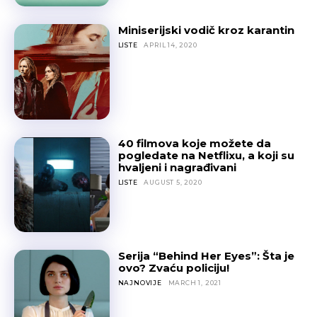
Miniserijski vodič kroz karantin
LISTE
APRIL 14, 2020
40 filmova koje možete da
pogledate na Netflixu, a koji su
hvaljeni i nagrađivani
LISTE
AUGUST 5, 2020
Serija “Behind Her Eyes”: Šta je
ovo? Zvaću policiju!
NAJNOVIJE
MARCH 1, 2021