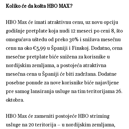
Koliko će da košta HBO MAX?
HBO Max će imati atraktivnu cenu, uz novu opciju
godišnje pretplate koja nudi 12 meseci po ceni 8, što
omogućava uštedu od preko 30% i snižava mesečnu
cenu na oko €5,99 u Španiji i Finskoj. Dodatno, cena
mesečne pretplate biće snižena za korisnike u
nordijskim zemljama, a postojeća atraktivna
mesečna cena u Španiji će biti zadržana. Dodatne
posebne ponude za nove korisnike biće najavljene
pre samog lansiranja usluge na tim teritorijama 26.
oktobra.
HBO Max će zameniti postojeće HBO striming
usluge na 20 teritorija – u nordijskim zemljama,