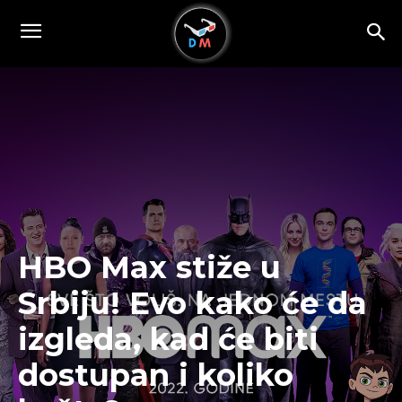
HBO Max stiže u
Srbiju! Evo kako će da
izgleda, kad će biti
dostupan i koliko