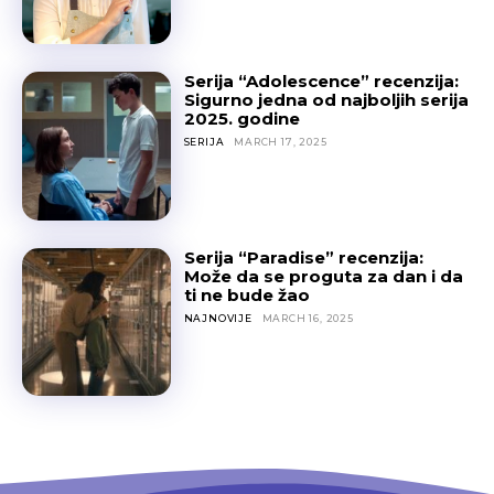
Serija “Adolescence” recenzija:
Sigurno jedna od najboljih serija
2025. godine
SERIJA
MARCH 17, 2025
Serija “Paradise” recenzija:
Može da se proguta za dan i da
ti ne bude žao
NAJNOVIJE
MARCH 16, 2025