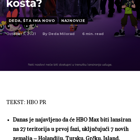
košta?
DEDA, ŠTA IMA NOVO
NAJNOVIJE
October 5, 2021
6
min. read
By
Deda Milorad
TEKST: HBO PR
Danas je najavljeno da će HBO Max biti lansiran
na 27 teritorija u prvoj fazi, uključujući 7 novih
zemalja – Holandiju, Tursku, Grčku, Island,