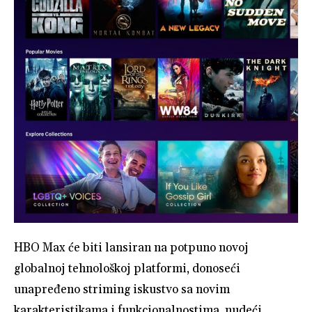
HBO Max će biti lansiran na potpuno novoj
globalnoj tehnološkoj platformi, donoseći
unapređeno striming iskustvo sa novim
karakteristikama i funkcionalnostima, nudeći