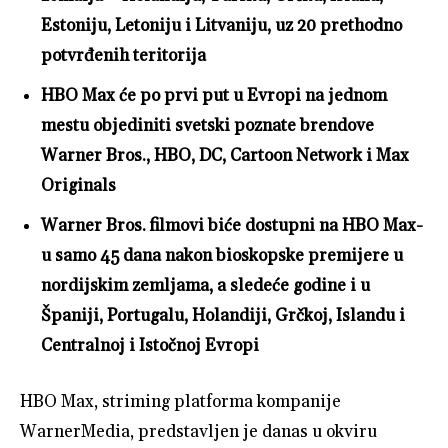
Estoniju, Letoniju i Litvaniju, uz 20 prethodno
potvrđenih teritorija
HBO Max će po prvi put u Evropi na jednom
mestu objediniti svetski poznate brendove
Warner Bros., HBO, DC, Cartoon Network i Max
Originals
Warner Bros. filmovi biće dostupni na HBO Max-
u samo 45 dana nakon bioskopske premijere u
nordijskim zemljama, a sledeće godine i u
Španiji, Portugalu, Holandiji, Grčkoj, Islandu i
Centralnoj i Istočnoj Evropi
HBO Max, striming platforma kompanije
WarnerMedia, predstavljen je danas u okviru