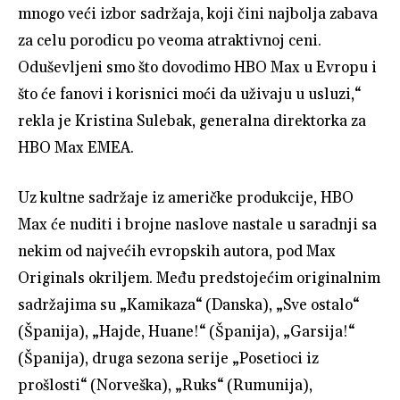
mnogo veći izbor sadržaja, koji čini najbolja zabava
za celu porodicu po veoma atraktivnoj ceni.
Oduševljeni smo što dovodimo HBO Max u Evropu i
što će fanovi i korisnici moći da uživaju u usluzi,“
rekla je Kristina Sulebak, generalna direktorka za
HBO Max EMEA.
Uz kultne sadržaje iz američke produkcije, HBO
Max će nuditi i brojne naslove nastale u saradnji sa
nekim od najvećih evropskih autora, pod Max
Originals okriljem. Među predstojećim originalnim
sadržajima su „Kamikaza“ (Danska), „Sve ostalo“
(Španija), „Hajde, Huane!“ (Španija), „Garsija!“
(Španija), druga sezona serije „Posetioci iz
prošlosti“ (Norveška), „Ruks“ (Rumunija),