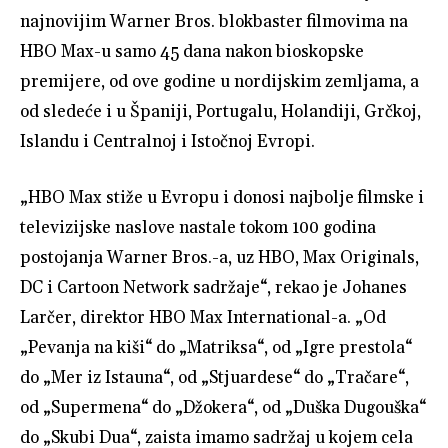
najnovijim Warner Bros. blokbaster filmovima na
HBO Max-u samo 45 dana nakon bioskopske
premijere, od ove godine u nordijskim zemljama, a
od sledeće i u Španiji, Portugalu, Holandiji, Grčkoj,
Islandu i Centralnoj i Istočnoj Evropi.
„HBO Max stiže u Evropu i donosi najbolje filmske i
televizijske naslove nastale tokom 100 godina
postojanja Warner Bros.-a, uz HBO, Max Originals,
DC i Cartoon Network sadržaje“, rekao je Johanes
Larčer, direktor HBO Max International-a. „Od
„Pevanja na kiši“ do „Matriksa“, od „Igre prestola“
do „Mer iz Istauna“, od „Stjuardese“ do „Tračare“,
od „Supermena“ do „Džokera“, od „Duška Dugouška“
do „Skubi Dua“, zaista imamo sadržaj u kojem cela