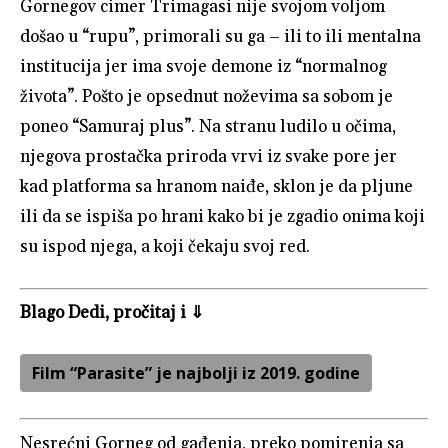
Gornegov cimer Trimagasi nije svojom voljom
došao u “rupu”, primorali su ga – ili to ili mentalna
institucija jer ima svoje demone iz “normalnog
života”. Pošto je opsednut noževima sa sobom je
poneo “Samuraj plus”. Na stranu ludilo u očima,
njegova prostačka priroda vrvi iz svake pore jer
kad platforma sa hranom naiđe, sklon je da pljune
ili da se ispiša po hrani kako bi je zgadio onima koji
su ispod njega, a koji čekaju svoj red.
Blago Dedi, pročitaj i ⇓
Film “Parasite” je najbolji iz 2019. godine
Nesrećni Gorneg od gađenja, preko pomirenja sa