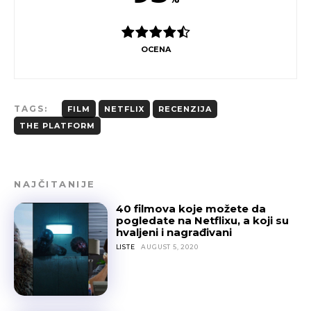
OCENA
TAGS:
FILM
NETFLIX
RECENZIJA
THE PLATFORM
NAJČITANIJE
40 filmova koje možete da
pogledate na Netflixu, a koji su
hvaljeni i nagrađivani
LISTE
AUGUST 5, 2020