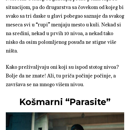
situacijom, pa do drugarstva sa čovekom od kojeg bi
svako sa tri daske u glavi pobegao saznaje da svakog
meseca svi u “rupi” menjaju mesto u kuli. Nekad si
na sredini, nekad u prvih 10 nivoa, a nekad tako
nisko da osim polomljenog posuđa ne stigne više
ništa.
Kako preživaljvaju oni koji su ispod stotog nivoa?
Bolje da ne znate! Ali, tu priča počinje počinje, a
završava se na mnogo višem nivou.
Košmarni “Parasite”