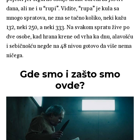
dana, ali ne i u “rupi”. Vidite, “rupa” je kula sa
mnogo spratova, ne zna se tačno koliko, neki kažu
132, neki 250, a neki 333. Na svakom spratu žive po
dve osobe, kad hrana krene od vrha ka dnu, alavošću
i sebičnošću negde na 48 nivou gotovo da više nema
ničega.
Gde smo i zašto smo
ovde?