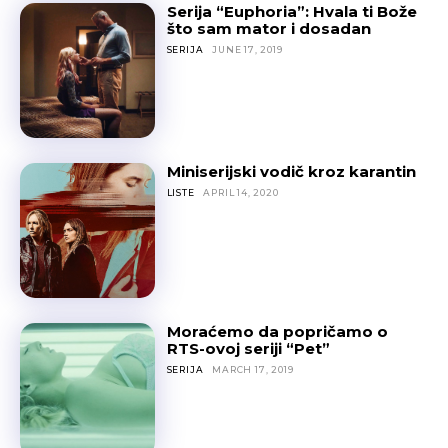
Serija “Euphoria”: Hvala ti Bože
što sam mator i dosadan
SERIJA
JUNE 17, 2019
Miniserijski vodič kroz karantin
LISTE
APRIL 14, 2020
Moraćemo da popričamo o
RTS-ovoj seriji “Pet”
SERIJA
MARCH 17, 2019