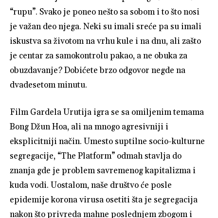
“rupu”. Svako je poneo nešto sa sobom i to što nosi
je važan deo njega. Neki su imali sreće pa su imali
iskustva sa životom na vrhu kule i na dnu, ali zašto
je centar za samokontrolu pakao, a ne obuka za
obuzdavanje? Dobićete brzo odgovor negde na
dvadesetom minutu.
Film Gardela Urutija igra se sa omiljenim temama
Bong Džun Hoa, ali na mnogo agresivniji i
eksplicitniji način. Umesto suptilne socio-kulturne
segregacije, “The Platform” odmah stavlja do
znanja gde je problem savremenog kapitalizma i
kuda vodi. Uostalom, naše društvo će posle
epidemije korona virusa osetiti šta je segregacija
nakon što privreda mahne poslednjem zbogom i