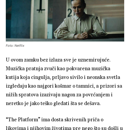
Foto: Netflix
U ovom zamku bez izlaza sve je uznemirujuće.
Muzička pratnja zvuči kao pokvarena muzička
kutija koja cingulja, prljavo sivilo i neonska svetla
izgledaju kao najgori košmar o tamnici, a prizori sa
nižih spratova izazivaju nagon za povrćanjem i
neretko je jako teško gledati šta se dešava.
“The Platform” ima dosta skrivenih priča o
likovima i njihovim životima pre nego što su došli u