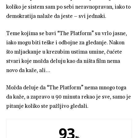
koliko je sistem sam po sebi neravnopravan, iako to
demokratija nalaže da jeste – svi jednaki.
Teme kojima se bavi “The Platform” su vrlo jasne,
iako mogu biti teške i odbojne za gledanje. Nakon
što mljackanje u krezubim ustima umine, čućete
stvari koje možda deluju kao da ništa film nema
novo da kaže, ali…
Možda deluje da “The Platform” nema mnogo toga
da kaže, a zapravo u 90 minuta rekao je sve, samo je
pitanje koliko ste pažljivo gledali.
93
%