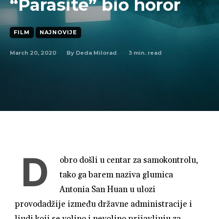
“Parasite” bio horor
FILM
NAJNOVIJE
March 20, 2020
3
min. read
By
Deda Milorad
D
obro došli u centar za samokontrolu,
tako ga barem naziva glumica
Antonia San Huan u ulozi
provodadžije između državne administracije i
ljudi koji se voljno i nevoljno prijavljuju za