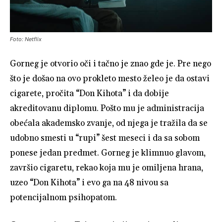
Foto: Netflix
Gorneg je otvorio oči i tačno je znao gde je. Pre nego
što je došao na ovo prokleto mesto želeo je da ostavi
cigarete, pročita “Don Kihota” i da dobije
akreditovanu diplomu. Pošto mu je administracija
obećala akademsko zvanje, od njega je tražila da se
udobno smesti u “rupi” šest meseci i da sa sobom
ponese jedan predmet. Gorneg je klimnuo glavom,
završio cigaretu, rekao koja mu je omiljena hrana,
uzeo “Don Kihota” i evo ga na 48 nivou sa
potencijalnom psihopatom.