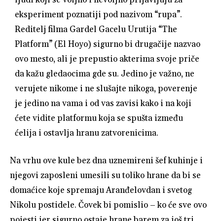
eksperiment poznatiji pod nazivom “rupa”.
Reditelj filma Gardel Gacelu Urutija “The
Platform” (El Hoyo) sigurno bi drugačije nazvao
ovo mesto, ali je prepustio akterima svoje priče
da kažu gledaocima gde su. Jedino je važno, ne
verujete nikome i ne slušajte nikoga, poverenje
je jedino na vama i od vas zavisi kako i na koji
ćete vidite platformu koja se spušta između
ćelija i ostavlja hranu zatvorenicima.
Na vrhu ove kule bez dna uznemireni šef kuhinje i
njegovi zaposleni umesili su toliko hrane da bi se
domaćice koje spremaju Aranđelovdan i svetog
Nikolu postidele. Čovek bi pomislio – ko će sve ovo
pojesti jer sigurno ostaje hrane barem za još tri