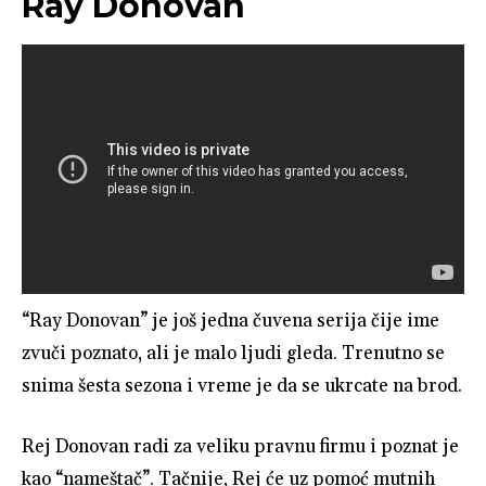
Ray Donovan
“Ray Donovan” je još jedna čuvena serija čije ime
zvuči poznato, ali je malo ljudi gleda. Trenutno se
snima šesta sezona i vreme je da se ukrcate na brod.
Rej Donovan radi za veliku pravnu firmu i poznat je
kao “nameštač”. Tačnije, Rej će uz pomoć mutnih