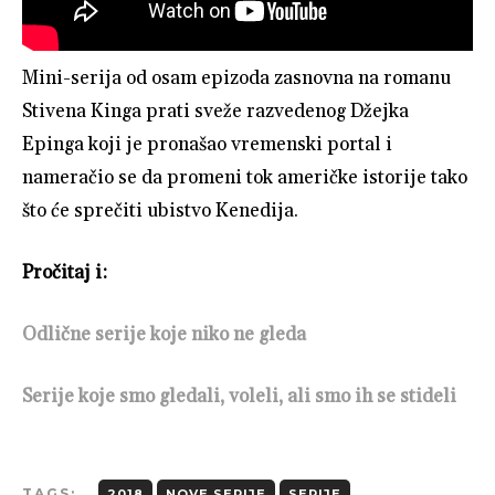
Mini-serija od osam epizoda zasnovna na romanu
Stivena Kinga prati sveže razvedenog Džejka
Epinga koji je pronašao vremenski portal i
nameračio se da promeni tok američke istorije tako
što će sprečiti ubistvo Kenedija.
Pročitaj i:
Odlične serije koje niko ne gleda
Serije koje smo gledali, voleli, ali smo ih se stideli
TAGS:
2018
NOVE SERIJE
SERIJE