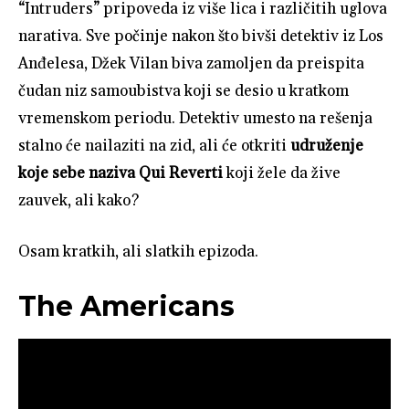
“Intruders” pripoveda iz više lica i različitih uglova
narativa. Sve počinje nakon što bivši detektiv iz Los
Anđelesa, Džek Vilan biva zamoljen da preispita
čudan niz samoubistva koji se desio u kratkom
vremenskom periodu. Detektiv umesto na rešenja
stalno će nailaziti na zid, ali će otkriti
udruženje
koje sebe naziva Qui Reverti
koji žele da žive
zauvek, ali kako?
Osam kratkih, ali slatkih epizoda.
The Americans