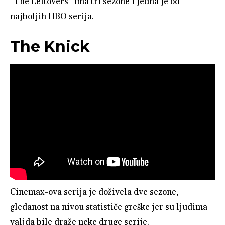
“The Leftovers” ima tri sezone i jedna je od
najboljih HBO serija.
The Knick
Cinemax-ova serija je doživela dve sezone,
gledanost na nivou statističe greške jer su ljudima
valjda bile draže neke druge serije.