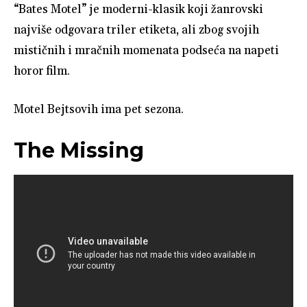
“Bates Motel” je moderni-klasik koji žanrovski
najviše odgovara triler etiketa, ali zbog svojih
mističnih i mračnih momenata podseća na napeti
horor film.
Motel Bejtsovih ima pet sezona.
The Missing