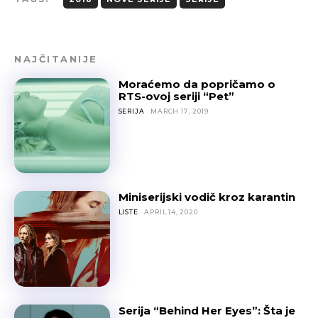
NAJČITANIJE
Moraćemo da popričamo o
RTS-ovoj seriji “Pet”
SERIJA
MARCH 17, 2019
Miniserijski vodič kroz karantin
LISTE
APRIL 14, 2020
Serija “Behind Her Eyes”: Šta je