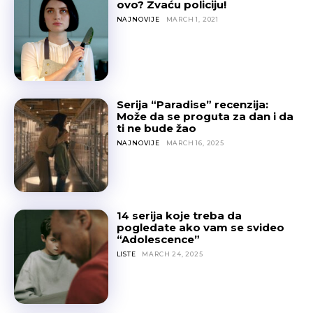
ovo? Zvaću policiju!
NAJNOVIJE
MARCH 1, 2021
Serija “Paradise” recenzija:
Može da se proguta za dan i da
ti ne bude žao
NAJNOVIJE
MARCH 16, 2025
14 serija koje treba da
pogledate ako vam se svideo
“Adolescence”
LISTE
MARCH 24, 2025