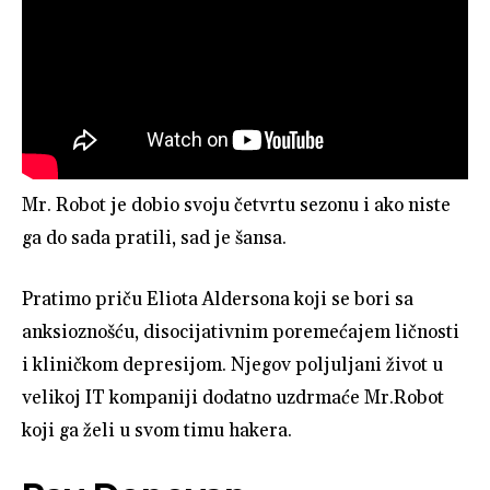
Mr. Robot je dobio svoju četvrtu sezonu i ako niste
ga do sada pratili, sad je šansa.
Pratimo priču Eliota Aldersona koji se bori sa
anksioznošću, disocijativnim poremećajem ličnosti
i kliničkom depresijom. Njegov poljuljani život u
velikoj IT kompaniji dodatno uzdrmaće Mr.Robot
koji ga želi u svom timu hakera.