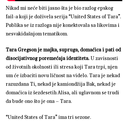
Nikad mi neće biti jasno šta je bio razlog epskog
fail-a koji je doživela serija “United States of Tara”.
Publika se iz razloga nije konektovala sa likovima i
nesvakidašnjom tematikom.
Tara Gregson je majka, supruga, domaćica i pati od
disocijativnog poremećaja identiteta.
U zavisnosti
od životnih okolnosti ili stresa koji Tara trpi, njen
um će izbaciti novu ličnost na videlo. Tara je nekad
razuzdana Ti, nekad je kamiondžija Bak, nekad je
domaćica iz šezdesetih Alisa, ali uglavnom se trudi
da bude ono što je ona – Tara.
“United States of Tara” ima tri sezone.