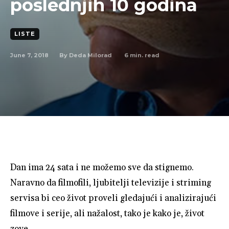
poslednjih 10 godina
LISTE
June 7, 2018
6
min. read
By
Deda Milorad
Dan ima 24 sata i ne možemo sve da stignemo.
Naravno da filmofili, ljubitelji televizije i striming
servisa bi ceo život proveli gledajući i analizirajući
filmove i serije, ali nažalost, tako je kako je, život
zove.