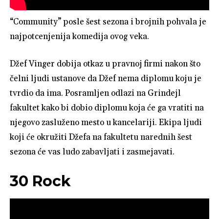
“Community” posle šest sezona i brojnih pohvala je
najpotcenjenija komedija ovog veka.
Džef Vinger dobija otkaz u pravnoj firmi nakon što
čelni ljudi ustanove da Džef nema diplomu koju je
tvrdio da ima. Posramljen odlazi na Grindejl
fakultet kako bi dobio diplomu koja će ga vratiti na
njegovo zasluženo mesto u kancelariji. Ekipa ljudi
koji će okružiti Džefa na fakultetu narednih šest
sezona će vas ludo zabavljati i zasmejavati.
30 Rock