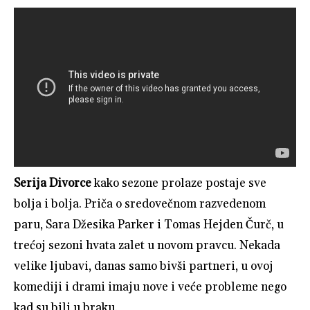
Serija Divorce
kako sezone prolaze postaje sve
bolja i bolja. Priča o sredovečnom razvedenom
paru, Sara Džesika Parker i Tomas Hejden Čurč, u
trećoj sezoni hvata zalet u novom pravcu. Nekada
velike ljubavi, danas samo bivši partneri, u ovoj
komediji i drami imaju nove i veće probleme nego
kad su bili u braku.