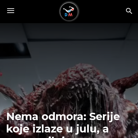
Nema odmora: Serije
koje izlaze u julu, a