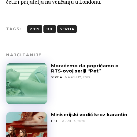
četiri prijatelja na venčanju u Londonu.
TAGS:
2019
JUL
SERIJA
NAJČITANIJE
Moraćemo da popričamo o
RTS-ovoj seriji “Pet”
SERIJA
MARCH 17, 2019
Miniserijski vodič kroz karantin
LISTE
APRIL 14, 2020