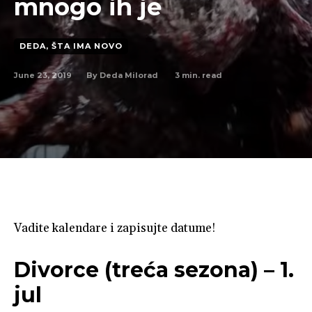
mnogo ih je
DEDA, ŠTA IMA NOVO
June 23, 2019
3
min. read
By
Deda Milorad
Vadite kalendare i zapisujte datume!
Divorce (treća sezona) – 1.
jul