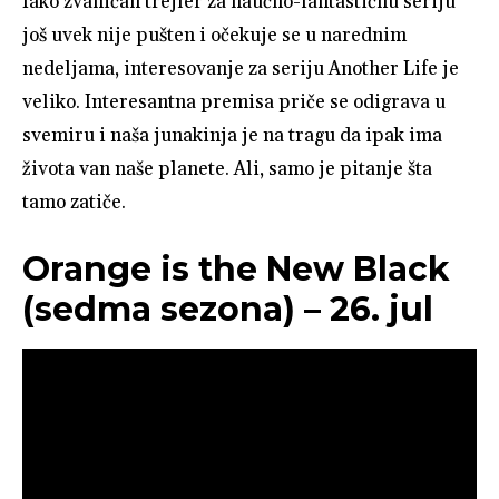
Iako zvaničan trejler za naučno-fantastičnu seriju
još uvek nije pušten i očekuje se u narednim
nedeljama, interesovanje za seriju Another Life je
veliko. Interesantna premisa priče se odigrava u
svemiru i naša junakinja je na tragu da ipak ima
života van naše planete. Ali, samo je pitanje šta
tamo zatiče.
Orange is the New Black
(sedma sezona) – 26. jul