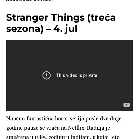
Stranger Things (treća
sezona) – 4. jul
Naučno-fantastična horor serija posle dve duge
godine pauze se vraća na Netflix. Radnja je
smeštena u 1985. godinu u Indijani, u kojoj leto