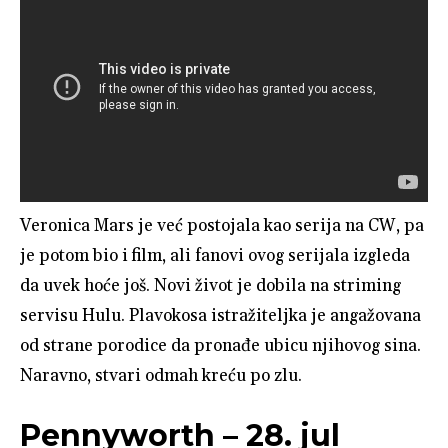
Veronica Mars je već postojala kao serija na CW, pa
je potom bio i film, ali fanovi ovog serijala izgleda
da uvek hoće još. Novi život je dobila na striming
servisu Hulu. Plavokosa istražiteljka je angažovana
od strane porodice da pronađe ubicu njihovog sina.
Naravno, stvari odmah kreću po zlu.
Pennyworth – 28. jul