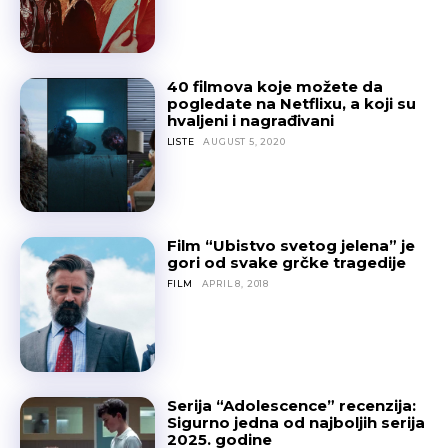
40 filmova koje možete da
pogledate na Netflixu, a koji su
hvaljeni i nagrađivani
LISTE
AUGUST 5, 2020
Film “Ubistvo svetog jelena” je
gori od svake grčke tragedije
FILM
APRIL 8, 2018
Serija “Adolescence” recenzija:
Sigurno jedna od najboljih serija
2025. godine