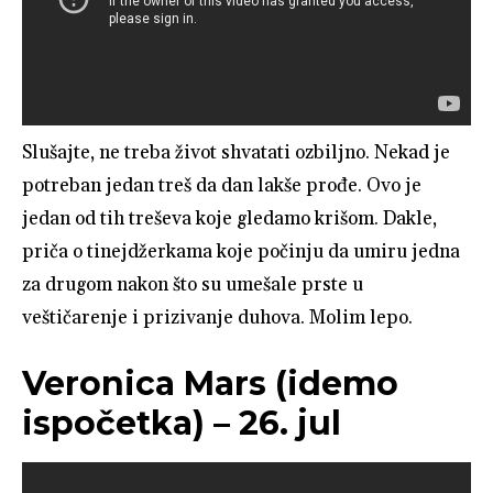
Slušajte, ne treba život shvatati ozbiljno. Nekad je
potreban jedan treš da dan lakše prođe. Ovo je
jedan od tih treševa koje gledamo krišom. Dakle,
priča o tinejdžerkama koje počinju da umiru jedna
za drugom nakon što su umešale prste u
veštičarenje i prizivanje duhova. Molim lepo.
Veronica Mars (idemo
ispočetka) – 26. jul