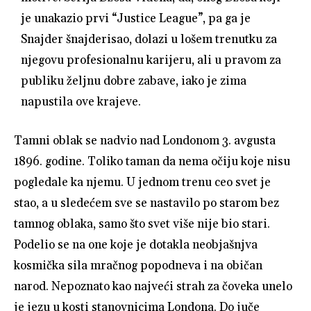
je unakazio prvi “Justice League”, pa ga je
Snajder šnajderisao, dolazi u lošem trenutku za
njegovu profesionalnu karijeru, ali u pravom za
publiku željnu dobre zabave, iako je zima
napustila ove krajeve.
Tamni oblak se nadvio nad Londonom 3. avgusta
1896. godine. Toliko taman da nema očiju koje nisu
pogledale ka njemu. U jednom trenu ceo svet je
stao, a u sledećem sve se nastavilo po starom bez
tamnog oblaka, samo što svet više nije bio stari.
Podelio se na one koje je dotakla neobjašnjva
kosmička sila mračnog popodneva i na običan
narod. Nepoznato kao najveći strah za čoveka unelo
je jezu u kosti stanovnicima Londona. Do juče