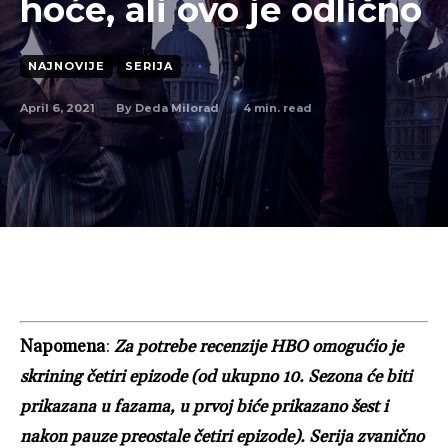
hoće, ali ovo je odlično
NAJNOVIJE
SERIJA
April 6, 2021
4
min. read
By
Deda Milorad
Napomena
:
Za potrebe recenzije
HBO omogućio je
skrining četiri epizode (od ukupno 10. Sezona će biti
prikazana u fazama, u prvoj biće prikazano šest i
nakon pauze preostale četiri epizode). Serija zvanično