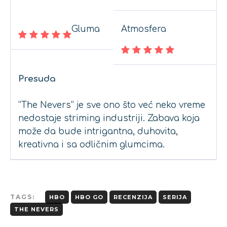
Gluma
Atmosfera
Presuda
“The Nevers” je sve ono što već neko vreme
nedostaje striming industriji. Zabava koja
može da bude intrigantna, duhovita,
kreativna i sa odličnim glumcima.
TAGS:
HBO
HBO GO
RECENZIJA
SERIJA
THE NEVERS