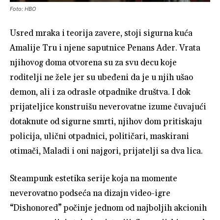
Foto: HBO
Usred mraka i teorija zavere, stoji sigurna kuća
Amalije Tru i njene saputnice Penans Ader. Vrata
njihovog doma otvorena su za svu decu koje
roditelji ne žele jer su ubeđeni da je u njih ušao
demon, ali i za odrasle otpadnike društva. I dok
prijateljice konstruišu neverovatne izume čuvajući
dotaknute od sigurne smrti, njihov dom pritiskaju
policija, ulični otpadnici, političari, maskirani
otimači, Maladi i oni najgori, prijatelji sa dva lica.
Steampunk estetika serije koja na momente
neverovatno podseća na dizajn video-igre
“Dishonored” počinje jednom od najboljih akcionih