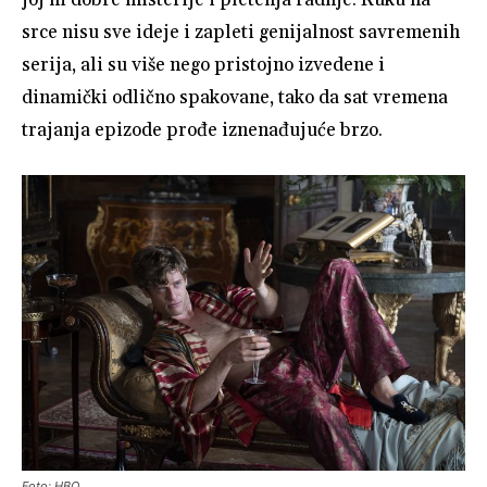
joj ni dobre misterije i pletenja radnje. Ruku na
srce nisu sve ideje i zapleti genijalnost savremenih
serija, ali su više nego pristojno izvedene i
dinamički odlično spakovane, tako da sat vremena
trajanja epizode prođe iznenađujuće brzo.
Foto: HBO