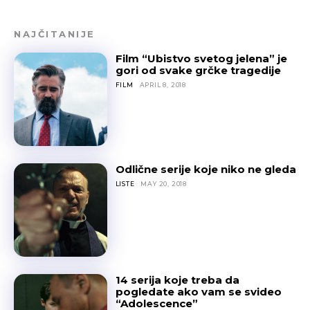
NAJČITANIJE
Film “Ubistvo svetog jelena” je
gori od svake grčke tragedije
FILM
APRIL 8, 2018
Odlične serije koje niko ne gleda
LISTE
MAY 20, 2018
14 serija koje treba da
pogledate ako vam se svideo
“Adolescence”