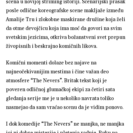
scena u novijoj striming istoriji. Scenarijski prasak
posle odlične koreografske scene makljaže između
Amalije Tru i zlokobne maskirane družine koja želi
da otme devojčicu koja ima moć da govori na svim
svetskim jezicima, otkriva božanstveni svet prepun
živopisnih i beskrajno komičnih likova.
Komični momenti dolaze bez najave na
najneočekivanijim mestima i čine važan deo
atmosfere “The Nevers”. Britak tekst koji je
poveren odličnoj glumačkoj ekipi za četiri sata
gledanja serije me je u nekoliko navrata toliko
nasmejao da sam vraćao scenu da je vidim ponovo.
I dok komedije “The Nevers” ne manjka, ne manjka