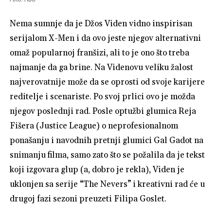
Nema sumnje da je Džos Viden vidno inspirisan
serijalom X-Men i da ovo jeste njegov alternativni
omaž popularnoj franšizi, ali to je ono što treba
najmanje da ga brine. Na Videnovu veliku žalost
najverovatnije može da se oprosti od svoje karijere
reditelje i scenariste. Po svoj prlici ovo je možda
njegov poslednji rad. Posle optužbi glumica Reja
Fišera (Justice League) o neprofesionalnom
ponašanju i navodnih pretnji glumici Gal Gadot na
snimanju filma, samo zato što se požalila da je tekst
koji izgovara glup (a, dobro je rekla), Viden je
uklonjen sa serije “The Nevers” i kreativni rad će u
drugoj fazi sezoni preuzeti Filipa Goslet.