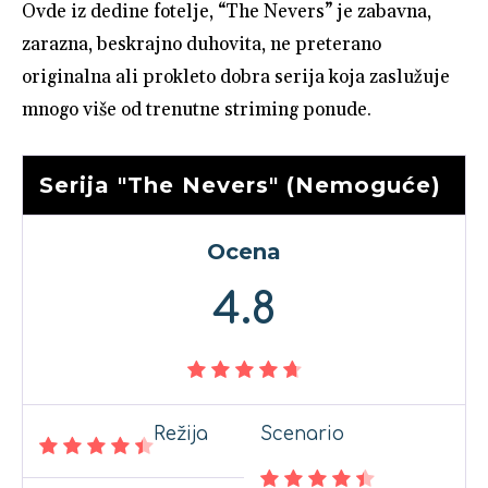
Ovde iz dedine fotelje, “The Nevers” je zabavna,
zarazna, beskrajno duhovita, ne preterano
originalna ali prokleto dobra serija koja zaslužuje
mnogo više od trenutne striming ponude.
Serija "The Nevers" (Nemoguće)
Ocena
4.8
Režija
Scenario