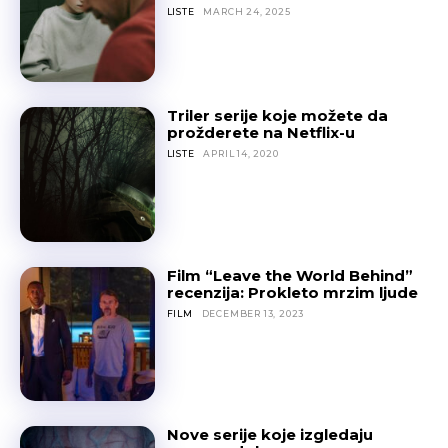
LISTE
MARCH 24, 2025
Triler serije koje možete da
prožderete na Netflix-u
LISTE
APRIL 14, 2020
Film “Leave the World Behind”
recenzija: Prokleto mrzim ljude
FILM
DECEMBER 13, 2023
Nove serije koje izgledaju