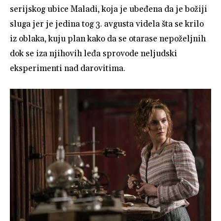
serijskog ubice Maladi, koja je ubeđena da je božiji
sluga jer je jedina tog 3. avgusta videla šta se krilo
iz oblaka, kuju plan kako da se otarase nepoželjnih
dok se iza njihovih leđa sprovode neljudski
eksperimenti nad darovitima.