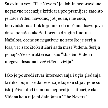
Sa ovim u vezi “The Nevers” je dobila neopravdane
negativne recenzije kritičara pre premijere zato što
je Džos Viden, navodno, još jedan, i ne čudi,
holivudski nasilnik koji misli da moć mu dozvoljava
da se ponaša kako želi prema drugim ljudima.
Nažalost, ocene su negativne ne zato što je serija
loša, već zato što kritičari sada mrze Videna. Serija
je najčešće okarakterisan kao “klasični Viden i
njegova dosadna i već viđena vizija”.
Iako je po sredi stvar interesovanja i ugla gledanja
kritike, bojim se da recenzije koje su objavljene su
isključivo plod trenutne nepovoljne situacije oko
Videna koja nije ni dala šansu “The Nevers”.