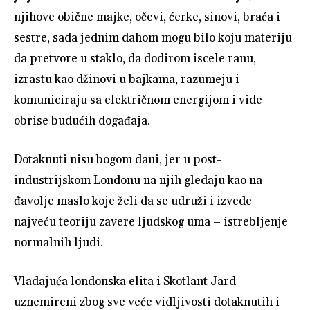
njihove obične majke, očevi, ćerke, sinovi, braća i
sestre, sada jednim dahom mogu bilo koju materiju
da pretvore u staklo, da dodirom iscele ranu,
izrastu kao džinovi u bajkama, razumeju i
komuniciraju sa električnom energijom i vide
obrise budućih događaja.
Dotaknuti nisu bogom dani, jer u post-
industrijskom Londonu na njih gledaju kao na
đavolje maslo koje želi da se udruži i izvede
najveću teoriju zavere ljudskog uma – istrebljenje
normalnih ljudi.
Vladajuća londonska elita i Skotlant Jard
uznemireni zbog sve veće vidljivosti dotaknutih i