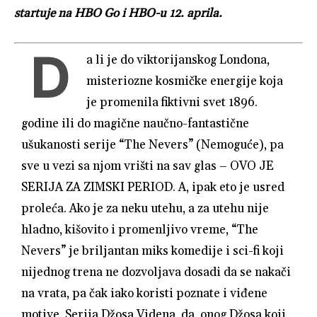
startuje na HBO Go i HBO-u 12. aprila.
D
a li je do viktorijanskog Londona,
misteriozne kosmičke energije koja
je promenila fiktivni svet 1896.
godine ili do magične naučno-fantastične
ušukanosti serije “The Nevers” (Nemoguće), pa
sve u vezi sa njom vrišti na sav glas – OVO JE
SERIJA ZA ZIMSKI PERIOD. A, ipak eto je usred
proleća. Ako je za neku utehu, a za utehu nije
hladno, kišovito i promenljivo vreme, “The
Nevers” je briljantan miks komedije i sci-fi koji
nijednog trena ne dozvoljava dosadi da se nakači
na vrata, pa čak iako koristi poznate i viđene
motive. Serija Džosa Videna, da, onog Džosa koji