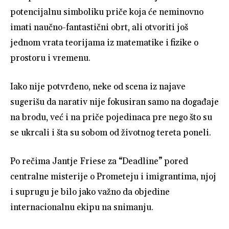
potencijalnu simboliku priče koja će neminovno
imati naučno-fantastični obrt, ali otvoriti još
jednom vrata teorijama iz matematike i fizike o
prostoru i vremenu.
Iako nije potvrđeno, neke od scena iz najave
sugerišu da narativ nije fokusiran samo na događaje
na brodu, već i na priče pojedinaca pre nego što su
se ukrcali i šta su sobom od životnog tereta poneli.
Po rečima Jantje Friese za “Deadline” pored
centralne misterije o Prometeju i imigrantima, njoj
i suprugu je bilo jako važno da objedine
internacionalnu ekipu na snimanju.