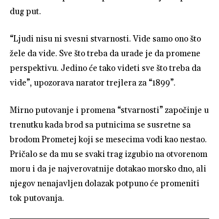
dug put.
“Ljudi nisu ni svesni stvarnosti. Vide samo ono što
žele da vide. Sve što treba da urade je da promene
perspektivu. Jedino će tako videti sve što treba da
vide”, upozorava narator trejlera za “1899”.
Mirno putovanje i promena “stvarnosti” započinje u
trenutku kada brod sa putnicima se susretne sa
brodom Prometej koji se mesecima vodi kao nestao.
Pričalo se da mu se svaki trag izgubio na otvorenom
moru i da je najverovatnije dotakao morsko dno, ali
njegov nenajavljen dolazak potpuno će promeniti
tok putovanja.