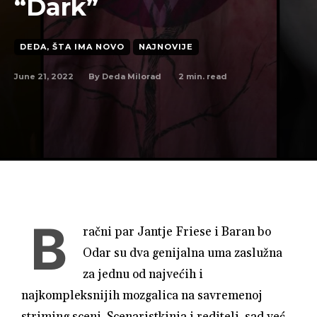
“Dark”
DEDA, ŠTA IMA NOVO
NAJNOVIJE
June 21, 2022
2
min. read
By
Deda Milorad
B
račni par Jantje Friese i Baran bo
Odar su dva genijalna uma zaslužna
za jednu od najvećih i
najkompleksnijih mozgalica na savremenoj
striming sceni. Scenaristkinja i reditelj, sad već