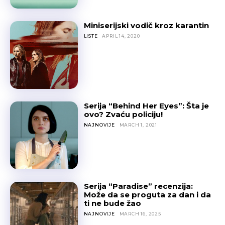
Miniserijski vodič kroz karantin
LISTE
APRIL 14, 2020
Serija “Behind Her Eyes”: Šta je
ovo? Zvaću policiju!
NAJNOVIJE
MARCH 1, 2021
Serija “Paradise” recenzija:
Može da se proguta za dan i da
ti ne bude žao
NAJNOVIJE
MARCH 16, 2025