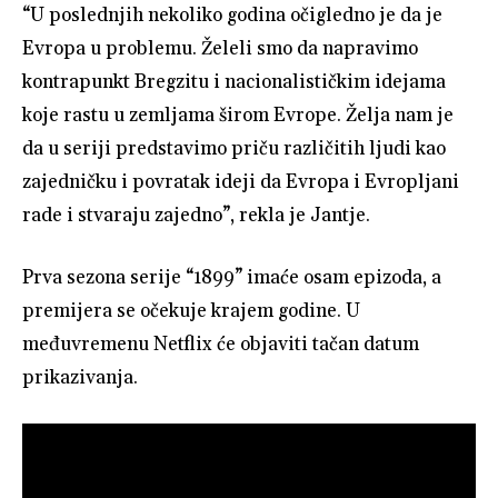
“U poslednjih nekoliko godina očigledno je da je
Evropa u problemu. Želeli smo da napravimo
kontrapunkt Bregzitu i nacionalističkim idejama
koje rastu u zemljama širom Evrope. Želja nam je
da u seriji predstavimo priču različitih ljudi kao
zajedničku i povratak ideji da Evropa i Evropljani
rade i stvaraju zajedno”, rekla je Jantje.
Prva sezona serije “1899” imaće osam epizoda, a
premijera se očekuje krajem godine. U
međuvremenu Netflix će objaviti tačan datum
prikazivanja.