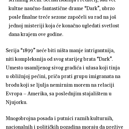
kultne naučno-fantastične drame “Dark”, ubrzo
posle finalne treće sezone započeli su rad na još
jednoj misteriji koja će konačno ugledati svetlost
dana krajem ove godine.
Serija “1899” neće biti ništa manje intrigantnija,
niti kompleksnija od svog starijeg brata “Dark”.
Umesto usamljenog sivog gradića i užasa koji tinja
u obližnjoj pećini, priča prati grupu imigranata na
brodu koji se ljulja nemirnim morem na relaciji
Evropa – Amerika, sa poslednjim stajalištem u
Njujorku.
Mnogobrojna posada i putnici raznih kulturnih,
nacionalnih i političkih pozadina moraju da prežive