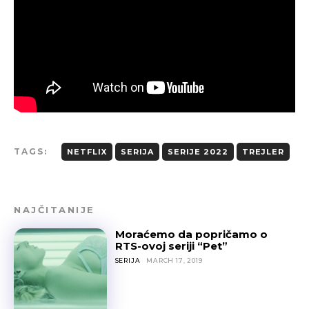
TAGS:
NETFLIX
SERIJA
SERIJE 2022
TREJLER
NAJČITANIJE
Moraćemo da popričamo o
RTS-ovoj seriji “Pet”
SERIJA
MARCH 17, 2019