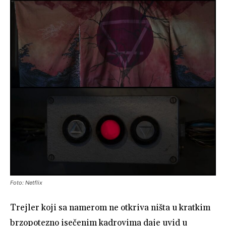
Foto: Netflix
Trejler koji sa namerom ne otkriva ništa u kratkim
brzopotezno isečenim kadrovima daje uvid u