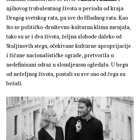
njihovog trubulentnog života u periodu od kraja
Drugog svetskog rata, pa sve do Hladnog rata. Kao
što se političko-društevno-kulturna klima menjala,
tako su se i dva života, željna slobode daleko od
Staljinovih stega, očekivane kulturne aproprijacije
i žičane nacionalističke ograde, pretvorila u
nedefinisani odraz u slomljenom ogledalu. U begu
od neželjnog života, postali su sve ono od čega su
bežali.