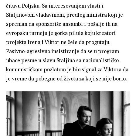
čitavu Poljsku. Sa interesovanjem vlasti i
Staljinovom vladavinom, predlog ministra koji je
spreman da sponzoriše ansambl i pošalje ih na
evropsku turneju je gorka pilula koju kreatori
projekta Irena i Viktor ne žele da progutaju.
Pasivno-agresivno insistiranje da se u program
ubace pesme u slavu Staljina sa nacionalističko-
komunističkom pozlatom je bio signal za Viktora da
je vreme da pobegne od života za koji se nije borio.