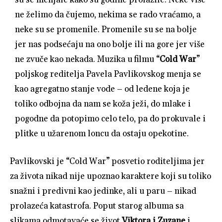
ne želimo da čujemo, nekima se rado vraćamo, a
neke su se promenile. Promenile su se na bolje
jer nas podsećaju na ono bolje ili na gore jer više
ne zvuče kao nekada. Muzika u filmu “
Cold War
”
poljskog reditelja Pavela Pavlikovskog menja se
kao agregatno stanje vode – od ledene koja je
toliko odbojna da nam se koža ježi, do mlake i
pogodne da potopimo celo telo, pa do prokuvale i
plitke u užarenom loncu da ostaju opekotine.
Pavlikovski je “Cold War” posvetio roditeljima jer
za života nikad nije upoznao karaktere koji su toliko
snažni i predivni kao jedinke, ali u paru – nikad
prolazeća katastrofa. Poput starog albuma sa
slikama odmotavaće se život
Viktora i Zuzane
i