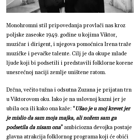
Monohromni stil pripovedanja provlači nas kroz
poljske zaseoke 1949. godine u kojima Viktor,
muzičar i dirigent, i njegova pomoćnica Irena traže
muzičke i pevačke talente. Cilj je da okupe mlade
ljude koji bi podsetili i predstavili folklorne korene
unesrećnoj naciji zemlje uništene ratom.
Drčna, večito tužna i odsutna Zuzana je prijatan trn
u Viktorovom oku. Iako je na uslovnoj kazni jer je
ubila oca ili kako ona kaže: “
Ušao je u moj krevet jer
je mislio da sam moja majka, ali nožem sam ga
podsetila da nisam ona
” ambiciozna devojka postaje
glavna atrakcija folklornog programa koji će obići