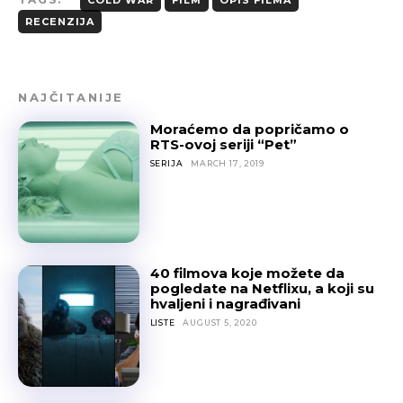
COLD WAR
FILM
OPIS FILMA
RECENZIJA
NAJČITANIJE
Moraćemo da popričamo o
RTS-ovoj seriji “Pet”
SERIJA
MARCH 17, 2019
40 filmova koje možete da
pogledate na Netflixu, a koji su
hvaljeni i nagrađivani
LISTE
AUGUST 5, 2020