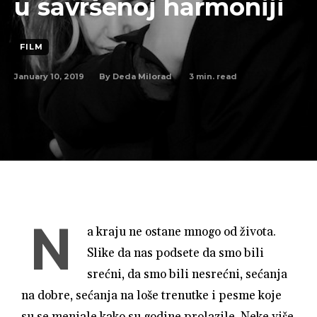
u savršenoj harmoniji
FILM
January 10, 2019
3
min. read
By
Deda Milorad
N
a kraju ne ostane mnogo od života.
Slike da nas podsete da smo bili
srećni, da smo bili nesrećni, sećanja
na dobre, sećanja na loše trenutke i pesme koje
su se menjale kako su godine prolazile. Neke više