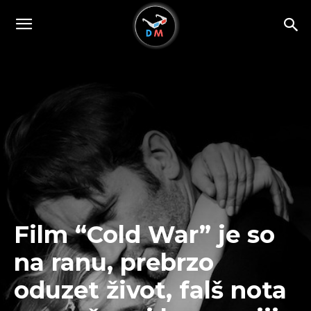
Film “Cold War” je so
na ranu, prebrzo
oduzet život, falš nota