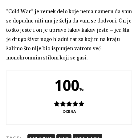
“Cold War” je remek delo koje nema nameru da vam
se dopadne niti mu je želja da vam se dodvori. On je
to što jeste i on je upravo takav kakav jeste – jer šta
je drugo život nego hladni rat za kojim na kraju
žalimo što nije bio ispunjen vatrom već
monohromnim stilom koji se gasi.
100
%
OCENA
TAGS: