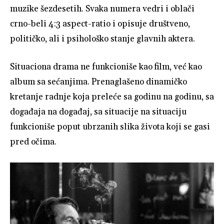
muzike šezdesetih. Svaka numera vedri i oblači
crno-beli 4:3 aspect-ratio i opisuje društveno,
političko, ali i psihološko stanje glavnih aktera.
Situaciona drama ne funkcioniše kao film, već kao
album sa sećanjima. Prenaglašeno dinamičko
kretanje radnje koja preleće sa godinu na godinu, sa
događaja na događaj, sa situacije na situaciju
funkcioniše poput ubrzanih slika života koji se gasi
pred očima.