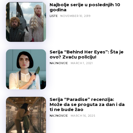
Najbolje serije u poslednjih 10
godina
LISTE
NOVEMBER 10, 2019
Serija “Behind Her Eyes”: Šta je
ovo? Zvaću policiju!
NAJNOVIJE
MARCH 1, 2021
Serija “Paradise” recenzija:
Može da se proguta za dan i da
ti ne bude žao
NAJNOVIJE
MARCH 16, 2025