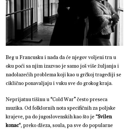
Beg u Francusku i nada da će njegov voljeni trn u
oku poći sa njim izazvao je samo još više žuljanja i
nadolazećih problema koji kao u grčkoj tragediji se
ciklično ponavaljaju i vuku sve do grokog kraja.
Neprijatnu tišinu u “Cold War” često preseca
muzika. Od folklornih nota specifičnih za poljske
krajeve, pa do jugoslovenskih kao što je “
Svilen
konac
“, preko džeza, soula, pa sve do popularne