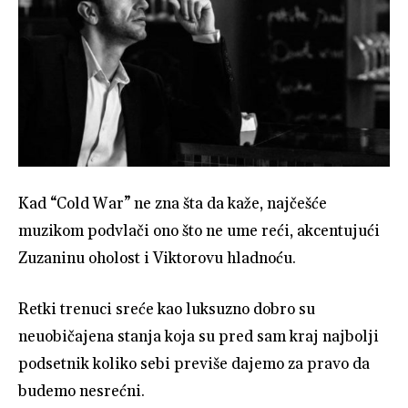
Kad “Cold War” ne zna šta da kaže, najčešće
muzikom podvlači ono što ne ume reći, akcentujući
Zuzaninu oholost i Viktorovu hladnoću.
Retki trenuci sreće kao luksuzno dobro su
neuobičajena stanja koja su pred sam kraj najbolji
podsetnik koliko sebi previše dajemo za pravo da
budemo nesrećni.