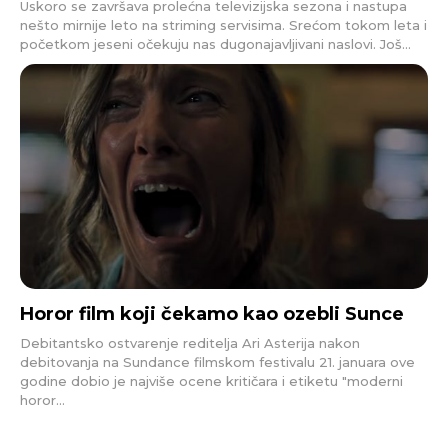
Uskoro se završava prolećna televizijska sezona i nastupa
nešto mirnije leto na striming servisima. Srećom tokom leta i
početkom jeseni očekuju nas dugonajavljivani naslovi. Još...
Horor film koji čekamo kao ozebli Sunce
Debitantsko ostvarenje reditelja Ari Asterija nakon
debitovanja na Sundance filmskom festivalu 21. januara ove
godine dobio je najviše ocene kritičara i etiketu "moderni
horor...