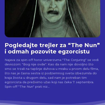
Pogledajte trejler za “The Nun”
i odmah pozovite egzorcistu
Najava za spin-off horor univerzuma "The Conjuring" se vodi
deviozom: "Bog nije ovde". Kao da nam nije dovoljno što
smo se trzali na tapšnje duhova u mraku u prvom delu filma,
što nas je časna sestra iz podzemnog sveta izbezumila do
kraja života u drugom delu, sad nam je potreban tim
egzorcista da preživimo užas koji nas čeka 7. septembra.
Spin-off "The Nun" prati niz...