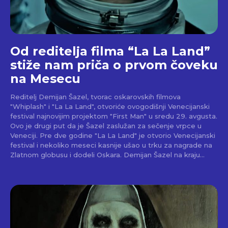
Od reditelja filma “La La Land”
stiže nam priča o prvom čoveku
na Mesecu
Reditelj Demijan Šazel, tvorac oskarovskih filmova
"Whiplash" i "La La Land", otvoriće ovogodišnji Venecijanski
festival najnovijim projektom "First Man" u sredu 29. avgusta.
Ovo je drugi put da je Šazel zaslužan za sečenje vrpce u
Veneciji. Pre dve godine "La La Land" je otvorio Venecijanski
festival i nekoliko meseci kasnije ušao u trku za nagrade na
Zlatnom globusu i dodeli Oskara. Demijan Šazel na kraju...