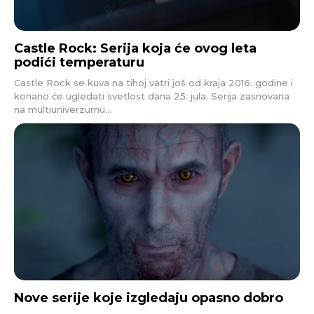
Castle Rock: Serija koja će ovog leta
podići temperaturu
Castle Rock se kuva na tihoj vatri još od kraja 2016. godine i
konano će ugledati svetlost dana 25. jula. Serija zasnovana
na multiuniverzumu...
Nove serije koje izgledaju opasno dobro