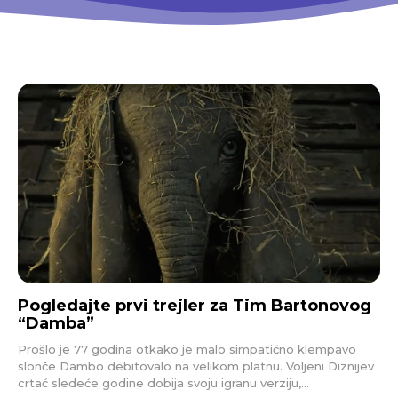
Pogledajte prvi trejler za Tim Bartonovog
“Damba”
Prošlo je 77 godina otkako je malo simpatično klempavo
slonče Dambo debitovalo na velikom platnu. Voljeni Diznijev
crtać sledeće godine dobija svoju igranu verziju,...