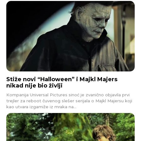
Stiže novi “Halloween” i Majkl Majers
nikad nije bio življi
Kompanija Universal Pictures sinoć je zvanično objavila prvi
trejler za reboot čuvenog slešer serijala o Majkl Majersu koji
kao utvara izgamiže iz mraka na...