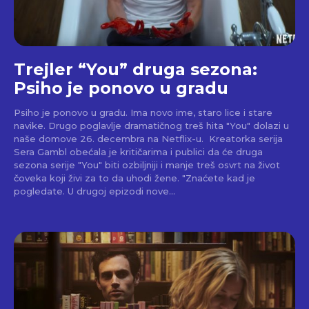
Trejler “You” druga sezona:
Psiho je ponovo u gradu
Psiho je ponovo u gradu. Ima novo ime, staro lice i stare
navike. Drugo poglavlje dramatičnog treš hita "You" dolazi u
naše domove 26. decembra na Netflix-u. Kreatorka serija
Sera Gambl obećala je kritičarima i publici da će druga
sezona serije "You" biti ozbiljniji i manje treš osvrt na život
čoveka koji živi za to da uhodi žene. "Znaćete kad je
pogledate. U drugoj epizodi nove...