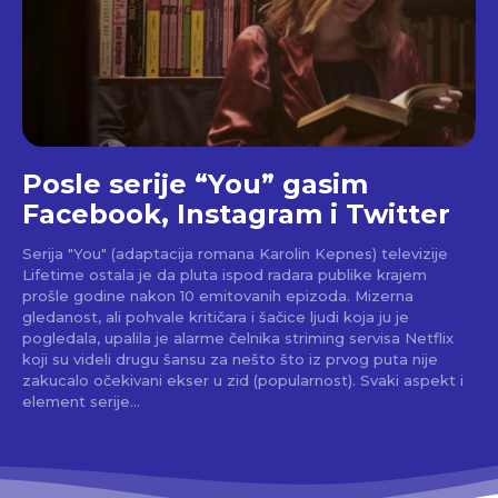
Posle serije “You” gasim
Facebook, Instagram i Twitter
Serija "You" (adaptacija romana Karolin Kepnes) televizije
Lifetime ostala je da pluta ispod radara publike krajem
prošle godine nakon 10 emitovanih epizoda. Mizerna
gledanost, ali pohvale kritičara i šačice ljudi koja ju je
pogledala, upalila je alarme čelnika striming servisa Netflix
koji su videli drugu šansu za nešto što iz prvog puta nije
zakucalo očekivani ekser u zid (popularnost). Svaki aspekt i
element serije...