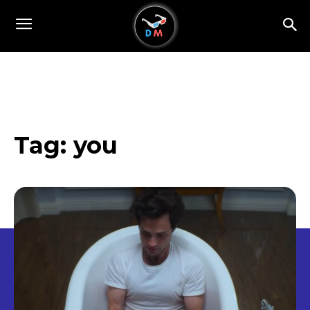
Tag:
you