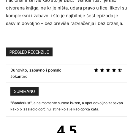
nacionalni servis kao što je BBC. “Wanderlust” je kao
otvorena knjiga, ne krije ništa, udara pravo u lice, likovi su
kompleksni i zabavni i što je najbitnije šest epizoda je
sasvim dovoljno – bez previše razvlačenja i bez brzanja.
PREGLED RECENZIJE
Duhovito, zabavno i pomalo
šokantno
SUMIRANO
"Wanderlust" je na momente surovo iskren, a opet dovoljno zabavan
kako bi zasladio gorčinu istine koja je kao gorka kafa.
4.5