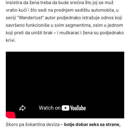
insistira da žena treba da bude srećna što joj se muž
vratio kući i što sedi na prednjem sedištu automobila, u
seriji “Wanderlust” autor podjednako istražuje odnos koji
savršeno funkcioniše u svim segmentima, osim u jednom
koji preti da uništi brak – i muškarac i žena su podjednako
krivi.
Skoro pa šokantina deviza –
bolje dobar seks sa strane,