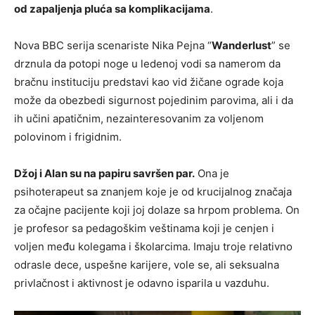
od zapaljenja pluća sa komplikacijama
.
Nova BBC serija scenariste Nika Pejna “
Wanderlust
” se
drznula da potopi noge u ledenoj vodi sa namerom da
bračnu instituciju predstavi kao vid žičane ograde koja
može da obezbedi sigurnost pojedinim parovima, ali i da
ih učini apatičnim, nezainteresovanim za voljenom
polovinom i frigidnim.
Džoj i Alan su na papiru savršen par.
Ona je
psihoterapeut sa znanjem koje je od krucijalnog značaja
za očajne pacijente koji joj dolaze sa hrpom problema. On
je profesor sa pedagoškim veštinama koji je cenjen i
voljen među kolegama i školarcima. Imaju troje relativno
odrasle dece, uspešne karijere, vole se, ali seksualna
privlačnost i aktivnost je odavno isparila u vazduhu.