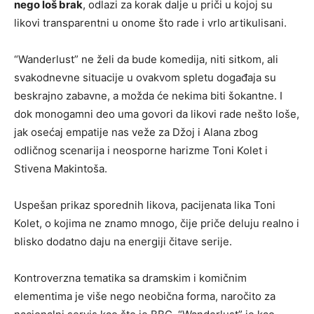
nego loš brak
, odlazi za korak dalje u priči u kojoj su
likovi transparentni u onome što rade i vrlo artikulisani.
“Wanderlust” ne želi da bude komedija, niti sitkom, ali
svakodnevne situacije u ovakvom spletu događaja su
beskrajno zabavne, a možda će nekima biti šokantne. I
dok monogamni deo uma govori da likovi rade nešto loše,
jak osećaj empatije nas veže za Džoj i Alana zbog
odličnog scenarija i neosporne harizme Toni Kolet i
Stivena Makintoša.
Uspešan prikaz sporednih likova, pacijenata lika Toni
Kolet, o kojima ne znamo mnogo, čije priče deluju realno i
blisko dodatno daju na energiji čitave serije.
Kontroverzna tematika sa dramskim i komičnim
elementima je više nego neobična forma, naročito za