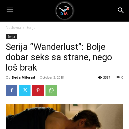
Naslovna
Serija
Serija
Serija “Wanderlust”: Bolje
dobar seks sa strane, nego
loš brak
Od
Deda Milorad
-
October 3, 2018
3387
0