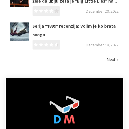
žele da ubiju zeta je “Big Little Lies” na…
December 20, 2022
Serija “1899” recenzija: Volim je ko brata
svoga
December 18, 2022
Next »