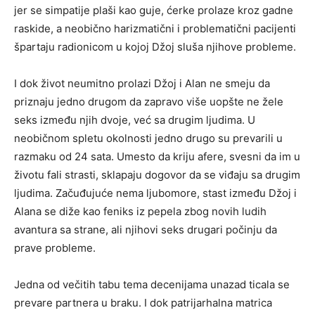
jer se simpatije plaši kao guje, ćerke prolaze kroz gadne
raskide, a neobično harizmatični i problematični pacijenti
špartaju radionicom u kojoj Džoj sluša njihove probleme.
I dok život neumitno prolazi Džoj i Alan ne smeju da
priznaju jedno drugom da zapravo više uopšte ne žele
seks između njih dvoje, već sa drugim ljudima. U
neobičnom spletu okolnosti jedno drugo su prevarili u
razmaku od 24 sata. Umesto da kriju afere, svesni da im u
životu fali strasti, sklapaju dogovor da se viđaju sa drugim
ljudima. Začuđujuće nema ljubomore, stast između Džoj i
Alana se diže kao feniks iz pepela zbog novih ludih
avantura sa strane, ali njihovi seks drugari počinju da
prave probleme.
Jedna od večitih tabu tema decenijama unazad ticala se
prevare partnera u braku. I dok patrijarhalna matrica