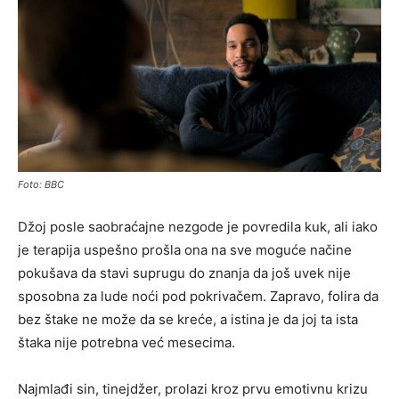
Foto: BBC
Džoj posle saobraćajne nezgode je povredila kuk, ali iako
je terapija uspešno prošla ona na sve moguće načine
pokušava da stavi suprugu do znanja da još uvek nije
sposobna za lude noći pod pokrivačem. Zapravo, folira da
bez štake ne može da se kreće, a istina je da joj ta ista
štaka nije potrebna već mesecima.
Najmlađi sin, tinejdžer, prolazi kroz prvu emotivnu krizu