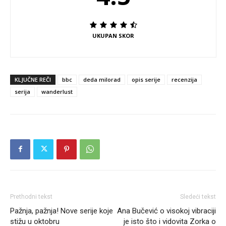
UKUPAN SKOR
KLJUČNE REČI
bbc
deda milorad
opis serije
recenzija
serija
wanderlust
Prethodni tekst
Sledeći tekst
Pažnja, pažnja! Nove serije koje
Ana Bučević o visokoj vibraciji
stižu u oktobru
je isto što i vidovita Zorka o