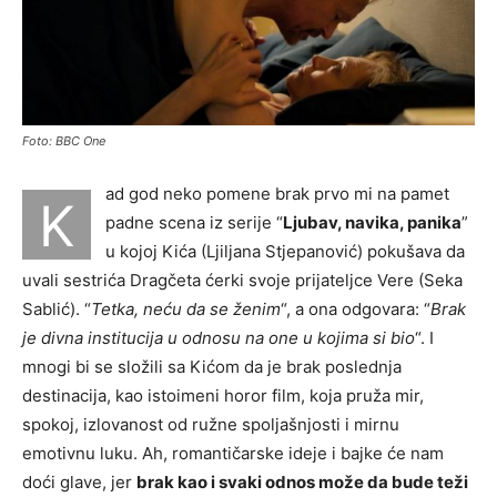
Foto: BBC One
ad god neko pomene brak prvo mi na pamet
K
padne scena iz serije “
Ljubav, navika, panika
”
u kojoj Kića (Ljiljana Stjepanović) pokušava da
uvali sestrića Dragčeta ćerki svoje prijateljce Vere (Seka
Sablić). “
Tetka, neću da se ženim
“, a ona odgovara: “
Brak
je divna institucija u odnosu na one u kojima si bio
“. I
mnogi bi se složili sa Kićom da je brak poslednja
destinacija, kao istoimeni horor film, koja pruža mir,
spokoj, izlovanost od ružne spoljašnjosti i mirnu
emotivnu luku. Ah, romantičarske ideje i bajke će nam
doći glave, jer
brak kao i svaki odnos može da bude teži