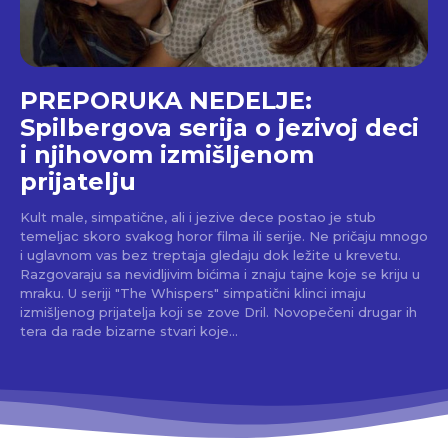
PREPORUKA NEDELJE:
Spilbergova serija o jezivoj deci
i njihovom izmišljenom
prijatelju
Kult male, simpatične, ali i jezive dece postao je stub
temeljac skoro svakog horor filma ili serije. Ne pričaju mnogo
i uglavnom vas bez treptaja gledaju dok ležite u krevetu.
Razgovaraju sa nevidljivim bićima i znaju tajne koje se kriju u
mraku. U seriji "The Whispers" simpatični klinci imaju
izmišljenog prijatelja koji se zove Dril. Novopečeni drugar ih
tera da rade bizarne stvari koje...