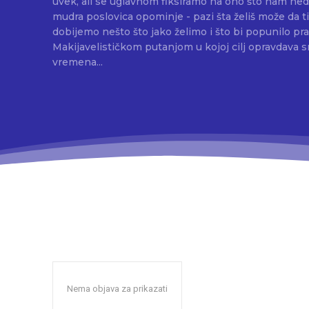
uvek, ali se uglavnom fiksiramo na ono što nam nedo
mudra poslovica opominje - pazi šta želiš može da ti 
dobijemo nešto što jako želimo i što bi popunilo pr
Makijavelističkom putanjom u kojoj cilj opravdava s
vremena...
Nema objava za prikazati