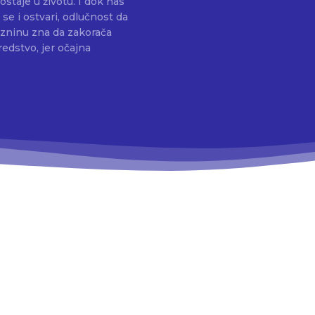
staje u životu. I dok nas
se i ostvari, odlučnost da
azninu zna da zakorača
redstvo, jer očajna