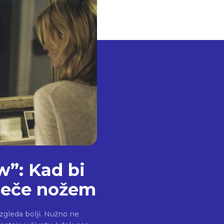
w”: Kad bi
 seče nožem
izgleda bolji. Nužno ne