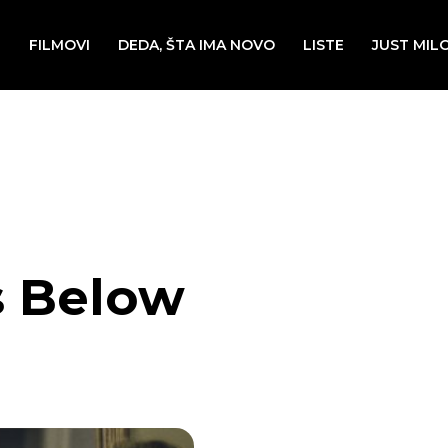
E
FILMOVI
DEDA, ŠTA IMA NOVO
LISTE
JUST MIL
s Below