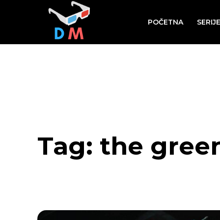
POČETNA
SERIJ
Tag:
the gree