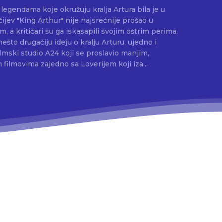
 legendama koje okružuju kralja Artura bila je u
čijev "King Arthur" nije najsrećnije prošao u
a kritičari su ga iskasapili svojim oštrim perima.
ešto drugačiju ideju o kralju Arturu, ujedno i
m filmovima zajedno sa Loverijem koji iza...