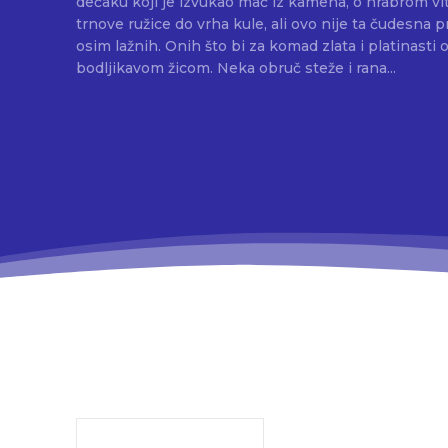
dečaku koji je izvukao mač iz kamena, o hrabrom vit
trnove ružice do vrha kule, ali ovo nije ta čudesna 
osim lažnih. Onih što bi za komad zlata i platinasti 
bodljikavom žicom. Neka obruč steže i rana...