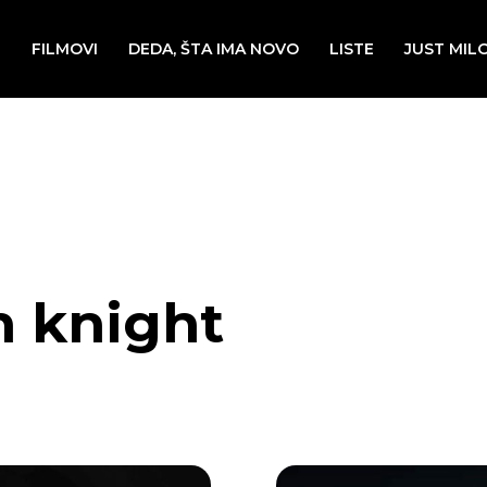
E
FILMOVI
DEDA, ŠTA IMA NOVO
LISTE
JUST MIL
n knight