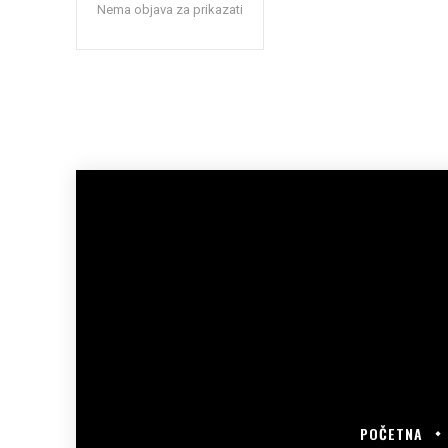
Nema objava za prikazati
POČETNA