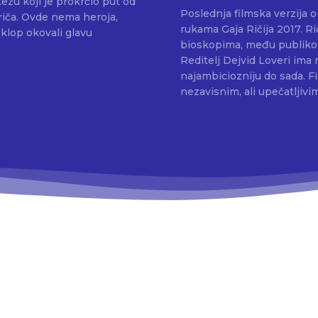
ezu koji je prokrčio put od
Poslednja filmska verzija o
priča. Ovde nema heroja,
rukama Gaja Ričija 2017. Ri
oklop okovali glavu
bioskopima, među publikom, 
Reditelj Dejvid Loveri ima n
najambiciozniju do sada. Filmski studio A24 koji se proslavio manjim,
nezavisnim, ali upečatljivi