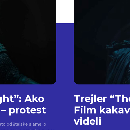
ght”: Ako
Trejler “T
– protest
Film kakav
videli
ato od štalske slame, o