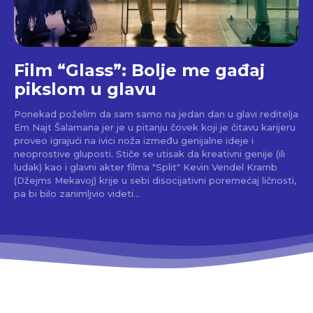
Film “Glass”: Bolje me gađaj
pikslom u glavu
Ponekad poželim da sam samo na jedan dan u glavi reditelja
Em Najt Šalamana jer je u pitanju čovek koji je čitavu karijeru
proveo igrajući na ivici noža između genijalne ideje i
neoprostive gluposti. Stiče se utisak da kreativni genije (ili
ludak) kao i glavni akter filma "Split" Kevin Vendel Kramb
(Džejms Mekavoj) krije u sebi disocijativni poremećaj ličnosti,
pa bi bilo zanimljvio videti...