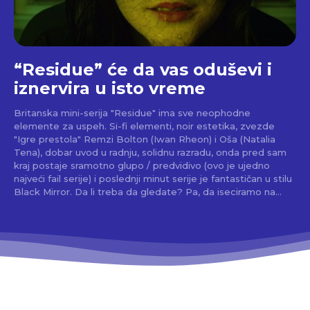
“Residue” će da vas oduševi i
iznervira u isto vreme
Britanska mini-serija "Residue" ima sve neophodne
elemente za uspeh. Si-fi elementi, noir estetika, zvezde
"Igre prestola" Remzi Bolton (Iwan Rheon) i Oša (Natalia
Tena), dobar uvod u radnju, solidnu razradu, onda pred sam
kraj postaje sramotno glupo / predvidivo (ovo je ujedno
najveći fail serije) i poslednji minut serije je fantastičan u stilu
Black Mirror. Da li treba da gledate? Pa, da iseciramo na...