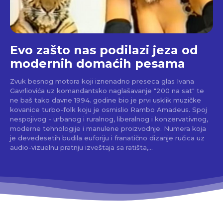
Evo zašto nas podilazi jeza od
modernih domaćih pesama
Zvuk besnog motora koji iznenadno preseca glas Ivana
Gavrliovića uz komandantsko naglašavanje "200 na sat" te
ne baš tako davne 1994. godine bio je prvi usklik muzičke
kovanice turbo-folk koju je osmislio Rambo Amadeus. Spoj
nespojivog - urbanog i ruralnog, liberalnog i konzervativnog,
moderne tehnologije i manulene proizvodnje. Numera koja
je devedesetih budila euforiju i franatično dizanje ručica uz
audio-vizuelnu pratnju izveštaja sa ratišta,...