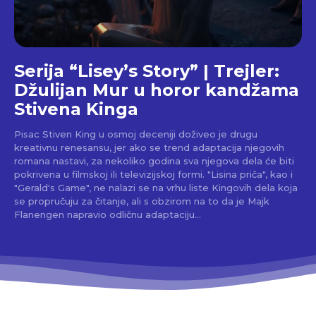
Serija “Lisey’s Story” | Trejler:
Džulijan Mur u horor kandžama
Stivena Kinga
Pisac Stiven King u osmoj deceniji doživeo je drugu
kreativnu renesansu, jer ako se trend adaptacija njegovih
romana nastavi, za nekoliko godina sva njegova dela će biti
pokrivena u filmskoj ili televizijskoj formi. "Lisina priča", kao i
"Gerald's Game", ne nalazi se na vrhu liste Kingovih dela koja
se propručuju za čitanje, ali s obzirom na to da je Majk
Flanengen napravio odličnu adaptaciju...