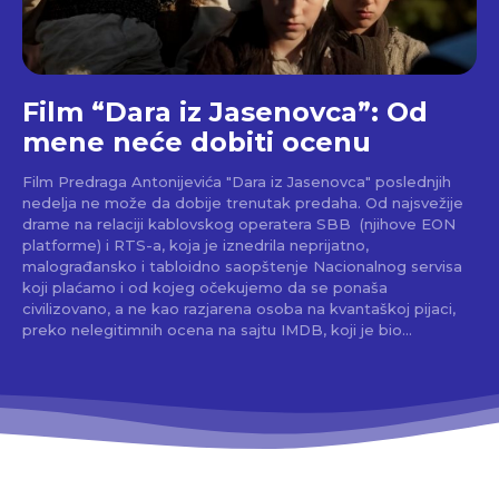
Film “Dara iz Jasenovca”: Od
mene neće dobiti ocenu
Film Predraga Antonijevića "Dara iz Jasenovca" poslednjih
nedelja ne može da dobije trenutak predaha. Od najsvežije
drame na relaciji kablovskog operatera SBB (njihove EON
platforme) i RTS-a, koja je iznedrila neprijatno,
malograđansko i tabloidno saopštenje Nacionalnog servisa
koji plaćamo i od kojeg očekujemo da se ponaša
civilizovano, a ne kao razjarena osoba na kvantaškoj pijaci,
preko nelegitimnih ocena na sajtu IMDB, koji je bio...