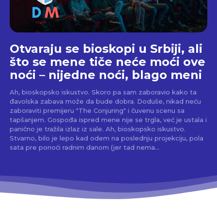
Otvaraju se bioskopi u Srbiji, ali
što se mene tiče neće moći ove
noći – nijedne noći, blago meni
Ah, bioskopsko iskustvo. Skoro pa sam zaboravio kako ta
đavolska zabava može da bude dobra. Doduše, nikad neću
zaboraviti premijeru "The Conjuring" i čuvenu scenu sa
tapšanjem. Gospođa ispred mene nije se trgla, već je ustala i
panično je tražila izlaz iz sale. Ah, bioskopsko iskustvo.
Stvarno, bilo je lepo kad odem na poslednju projekciju, pola
sata pre ponoći radnim danom (jer tad nema...