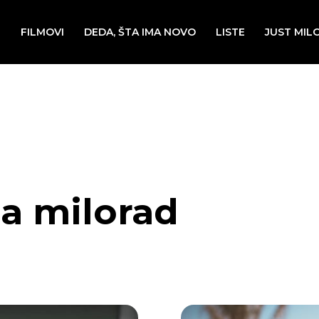
E
FILMOVI
DEDA, ŠTA IMA NOVO
LISTE
JUST MIL
da milorad