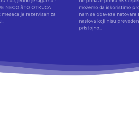
uđu noć, jedno je sigurno -
ne prelaze preko 35 stepen
J PRE NEGO ŠTO OTKUCA
možemo da iskoristimo pro
 meseca je rezervisan za
nam se obaveze natovare na v
...
naslova koji nisu prevedeni 
pristojno...