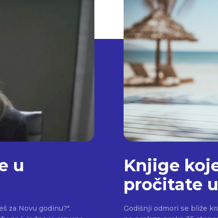
e u
Knjige koje
pročitate 
ćeš za Novu godinu?".
Godišnji odmori se bliže k