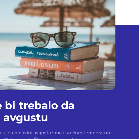
 bi trebalo da
u avgustu
raju, na polovini avgusta smo i srećom temperature