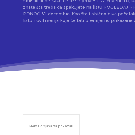
Smislili ili ne kako će te se provesti za čuvenu najl
znate šta treba da spakujete na listu POGLEDA
PONOĆ 31. decembra. Kao što i obično biva početak
listu novih serija koje će biti premijerno prikazane u
Nema objava za prikazati