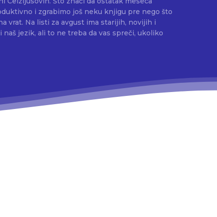
i Celzijusovih. Što znači da ostatak meseca
duktivno i zgrabimo još neku knjigu pre nego što
rat. Na listi za avgust ima starijih, novijih i
naš jezik, ali to ne treba da vas spreči, ukoliko