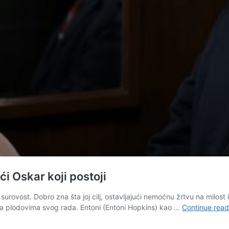
i Oskar koji postoji
urovost. Dobro zna šta joj cilj, ostavljajući nemoćnu žrtvu na milost 
ška plodovima svog rada. Entoni (Entoni Hopkins) kao …
Continue read