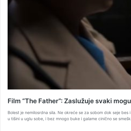
Film “The Father”: Zaslužuje svaki moguć
Bolest je nemilosrdna sila. Ne okreće se za sobom dok seje bes i s
u tišini u uglu sobe, i bez mnogo buke i galame cinično se sme