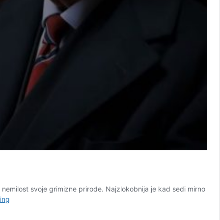
i nemilost svoje grimizne prirode. Najzlokobnija je kad sedi mirno
Film
ing
“The
Father”: