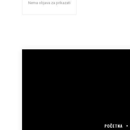
Nema objava za prikazati
POČETNA