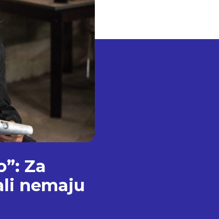
o”: Za
ali nemaju