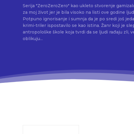
Serija "ZeroZeroZero" kao ukleto stvorenje gamizal
za moj život jer je bila visoko na listi ove godine ljud
Potpuno ignorisanje i sumnja da je po sredi još jeda
krimi-triler ispostavilo se kao istina. Žanr koji je s
antropološke škole koja tvrdi da se ljudi rađaju zli,
oblikuju...