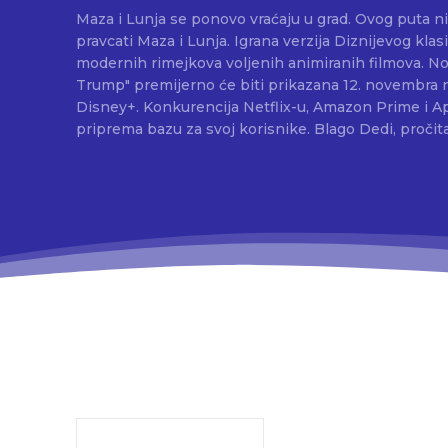
Maza i Lunja se ponovo vraćaju u grad. Ovog puta nis
pravcati Maza i Lunja. Igrana verzija Diznijevog klasi
modernih rimejkova voljenih animiranih filmova. Nova verzija "Lady and the
Trump" premijerno će biti prikazana 12. novembra 
Disney+. Konkurencija Netflix-u, Amazon Prime i A
priprema bazu za svoj korisnike. Blago Dedi, proči