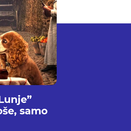
 Lunje”
loše, samo