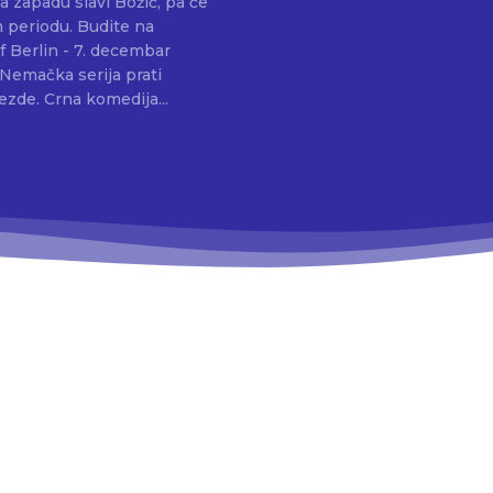
a zapadu slavi Božić, pa će
m periodu. Budite na
f Berlin - 7. decembar
zde. Crna komedija...