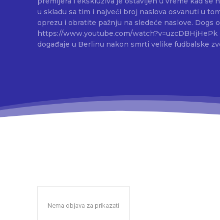
premijera i ekskluziva je ostavljen u vreme kad se n
u skladu sa tim i najveći broj naslova osvanuti u to
oprezu i obratite pažnju na sledeće naslove. Dogs o
https://www.youtube.com/watch?v=uzcDBHjHePk Nemačka serija prati
događaje u Berlinu nakon smrti velike fudbalske zve
Nema objava za prikazati