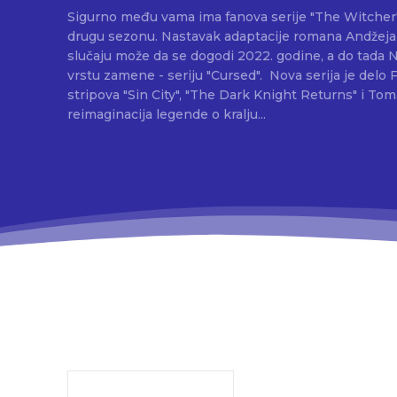
Sigurno među vama ima fanova serije "The Witcher" 
drugu sezonu. Nastavak adaptacije romana Andžej
slučaju može da se dogodi 2022. godine, a do tada Ne
vrstu zamene - seriju "Cursed". Nova serija je delo Frenka Milera koji je tvorac
stripova "Sin City", "The Dark Knight Returns" i Toma
reimaginacija legende o kralju...