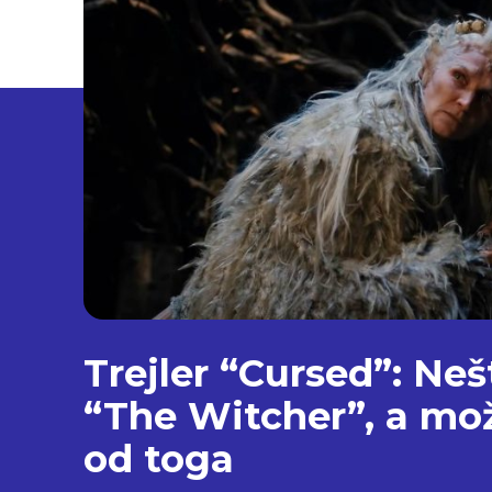
Trejler “Cursed”: Ne
“The Witcher”, a mož
od toga