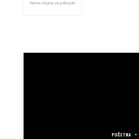
Nema objava za prikazati
POČETNA